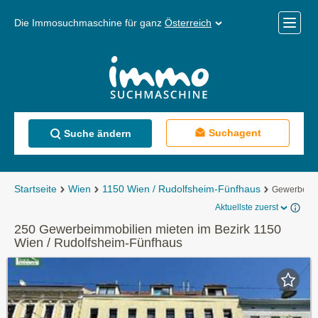
Die Immosuchmaschine für ganz
Österreich
Mobile
Menü
Suchagent
Suche ändern
Startseite
Wien
1150 Wien / Rudolfsheim-Fünfhaus
Gewerbeimm
Aktuellste zuerst
250 Gewerbeimmobilien mieten im Bezirk 1150
Wien / Rudolfsheim-Fünfhaus