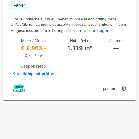
Längenfeldgasse!
Parken
1150! Bürofläche auf zwei Ebenen mit idealer Anbindung Nahe
U4/U6/Station Längenfeldgasse!Auf insgesamt sechs Ebenen – vom
mehr anzeigen
Erdgeschoss bis zum 5. Obergeschoss...
Miete / Monat
Nutzfläche
Zimmer
€ 9.963,-
1.119 m²
—
€ 8,- / m²
Gesponsert
Kreditfähigkeit prüfen
gestern