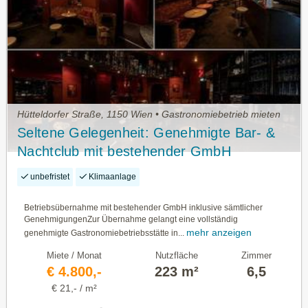
Hütteldorfer Straße, 1150 Wien • Gastronomiebetrieb mieten
Seltene Gelegenheit: Genehmigte Bar- &
Nachtclub mit bestehender GmbH
unbefristet
Klimaanlage
Betriebsübernahme mit bestehender GmbH inklusive sämtlicher
GenehmigungenZur Übernahme gelangt eine vollständig
mehr anzeigen
genehmigte Gastronomiebetriebsstätte in...
Miete / Monat
Nutzfläche
Zimmer
€ 4.800,-
223 m²
6,5
€ 21,- / m²