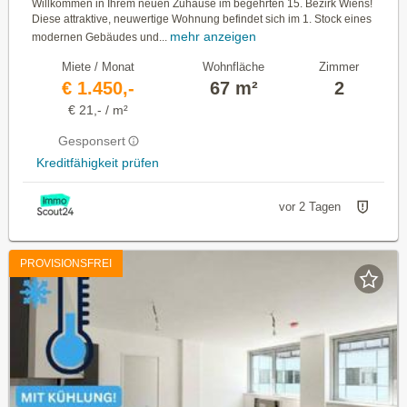
Willkommen in Ihrem neuen Zuhause im begehrten 15. Bezirk Wiens!
Diese attraktive, neuwertige Wohnung befindet sich im 1. Stock eines
mehr anzeigen
modernen Gebäudes und...
Miete / Monat
Wohnfläche
Zimmer
€ 1.450,-
67 m²
2
€ 21,- / m²
Gesponsert
Kreditfähigkeit prüfen
vor 2 Tagen
PROVISIONSFREI