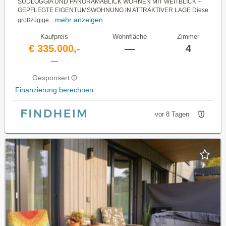
SÜDLOGGIA UND PANORAMABLICK WOHNEN MIT WEITBLICK –
GEPFLEGTE EIGENTUMSWOHNUNG IN ATTRAKTIVER LAGE Diese
mehr anzeigen
großzügige...
Kaufpreis
Wohnfläche
Zimmer
€ 335.000,-
—
4
—
Gesponsert
Finanzierung berechnen
vor 8 Tagen