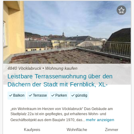
4840 Vöcklabruck • Wohnung kaufen
Leistbare Terrassenwohnung über den
Dächern der Stadt mit Fernblick, XL-
Loggia, XL -Terrasse, Aufzug, TG-Platz &
Balkon
Terrasse
Parken
günstig
barrierefrei in 1A Lage Stadtplatz /
Vöcklabruck
„ein Wohntraum im Herzen von Vöcklabruck“ Das Gebäude am
Stadtplatz 22a ist ein gepflegtes, gut erhaltenes Wohn- und
mehr anzeigen
Geschäftsobjekt aus dem Baujahr 1970, das...
Kaufpreis
Wohnfläche
Zimmer