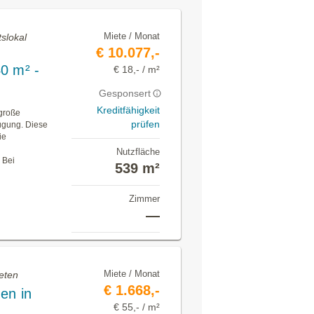
Miete / Monat
slokal
€ 10.077,-
0 m² -
€ 18,- / m²
Gesponsert
Kreditfähigkeit
 große
prüfen
fügung. Diese
ie
Nutzfläche
 Bei
539 m²
Zimmer
—
Miete / Monat
eten
€ 1.668,-
en in
€ 55,- / m²