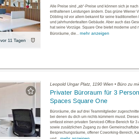
Alle Preise sind „ab“-Preise und können sich je nac
enthaltenen Leistungen ändern. Das grüne Wiener Vi
Döbling ist vor allem bekannt für seine traditionelle
und jahrhundertealten Gebäude. Aber auch das Gesch
hat seine Vorzüge. Square One bietet moderne und 
mehr anzeigen
Büroräume, die...
vor 11 Tagen
Leopold Ungar Platz, 1190 Wien • Büro zu mi
Privater Büroraum für 3 Person
Spaces Square One
Büroräume, die auf drei Teammitglieder zugeschnitt
bei denen du dich um nichts kümmern musst. Diese
umfasst einen privaten Serviced-Office-Bereich für 3 
sowie zusätzlichen Zugang zu den Gemeinschaftsbe
Besprechungsräume, offener Coworking-Bereich, Ka
mehr anzeigen
und...