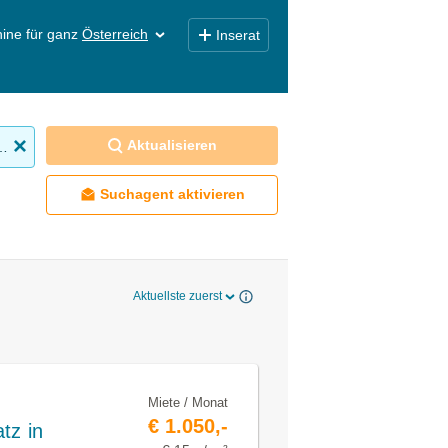
ine für ganz
Österreich
Inserat
Aktualisieren
obilien mieten
Suchagent aktivieren
Aktuellste zuerst
Miete / Monat
€ 1.050,-
tz in