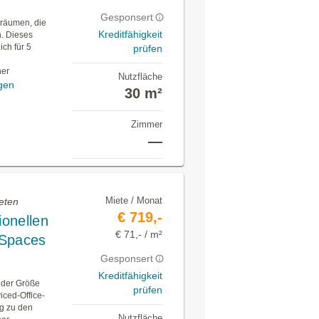
Gesponsert
oräumen, die
Kreditfähigkeit
n. Dieses
ich für 5
prüfen
ner
Nutzfläche
gen
30 m²
Zimmer
—
Miete / Monat
eten
€ 719,-
ionellen
€ 71,- / m²
 Spaces
Gesponsert
Kreditfähigkeit
ender Größe
prüfen
iced-Office-
ng zu den
Nutzfläche