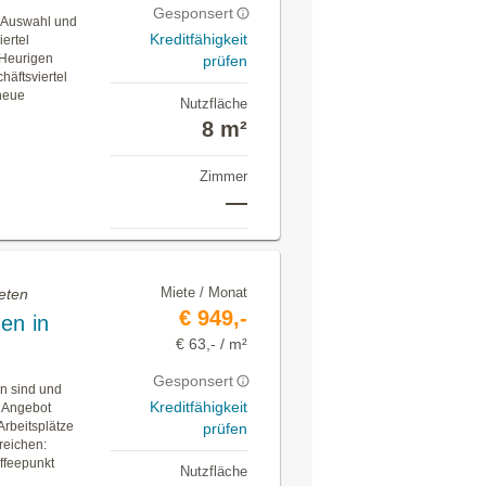
Gesponsert
h Auswahl und
Kreditfähigkeit
ertel
n Heurigen
prüfen
äftsviertel
neue
Nutzfläche
8 m²
Zimmer
—
Miete / Monat
eten
€ 949,-
en in
€ 63,- / m²
Gesponsert
en sind und
Kreditfähigkeit
s Angebot
Arbeitsplätze
prüfen
reichen:
ffeepunkt
Nutzfläche