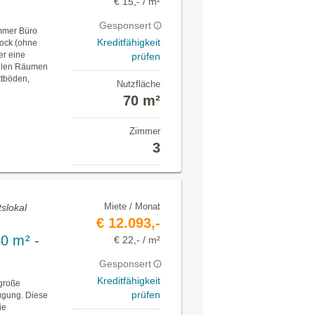
€ 15,- / m²
Gesponsert
immer Büro
Kreditfähigkeit
tock (ohne
er eine
prüfen
allen Räumen
ttböden,
Nutzfläche
70 m²
Zimmer
3
Miete / Monat
slokal
€ 12.093,-
0 m² -
€ 22,- / m²
Gesponsert
Kreditfähigkeit
 große
prüfen
fügung. Diese
ie