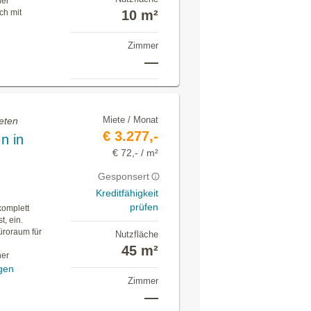
ner
ch mit
10 m²
Zimmer
—
Miete / Monat
eten
€ 3.277,-
n in
€ 72,- / m²
Gesponsert
Kreditfähigkeit
prüfen
komplett
t, ein.
üroraum für
Nutzfläche
45 m²
ner
gen
Zimmer
—