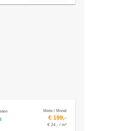
Miete / Monat
eten
€ 199,-
n
€ 24,- / m²