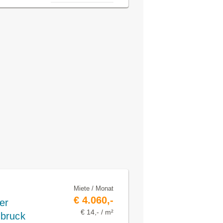
Miete / Monat
€ 4.060,-
er
€ 14,- / m²
bruck