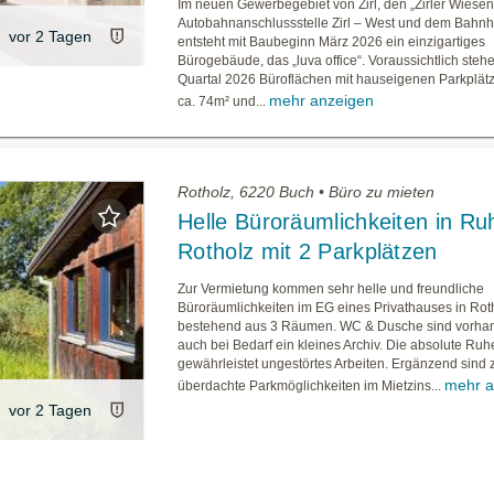
Im neuen Gewerbegebiet von Zirl, den „Zirler Wiesen
Autobahnanschlussstelle Zirl – West und dem Bahnhof
vor 2 Tagen
entsteht mit Baubeginn März 2026 ein einzigartiges
Bürogebäude, das „luva office“. Voraussichtlich steh
Quartal 2026 Büroflächen mit hauseigenen Parkplät
mehr anzeigen
ca. 74m² und...
Rotholz, 6220 Buch • Büro zu mieten
Helle Büroräumlichkeiten in Ru
Rotholz mit 2 Parkplätzen
Zur Vermietung kommen sehr helle und freundliche
Büroräumlichkeiten im EG eines Privathauses in Rot
bestehend aus 3 Räumen. WC & Dusche sind vorha
auch bei Bedarf ein kleines Archiv. Die absolute Ru
gewährleistet ungestörtes Arbeiten. Ergänzend sind 
mehr a
überdachte Parkmöglichkeiten im Mietzins...
vor 2 Tagen