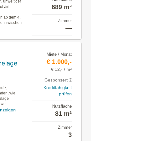
“, unweit der
689 m²
 Zirl,
en ab dem 4.
Zimmer
zen zwischen
—
Miete / Monat
€ 1.000,-
helage
€ 12,- / m²
Gesponsert
Kreditfähigkeit
holz,
nden, wie
prüfen
helage
zwei
Nutzfläche
nzeigen
81 m²
Zimmer
3