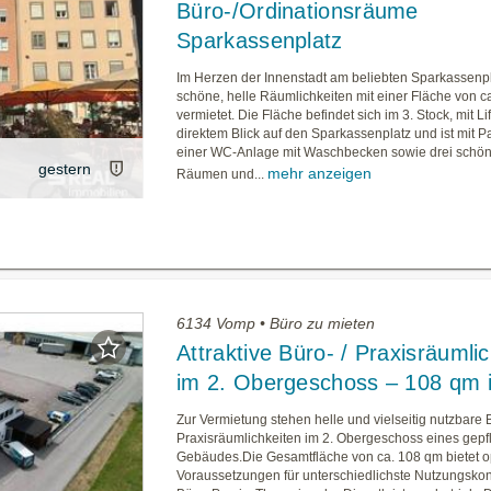
Büro-/Ordinationsräume
Sparkassenplatz
Im Herzen der Innenstadt am beliebten Sparkassenp
schöne, helle Räumlichkeiten mit einer Fläche von c
vermietet. Die Fläche befindet sich im 3. Stock, mit Li
direktem Blick auf den Sparkassenplatz und ist mit P
einer WC-Anlage mit Waschbecken sowie drei schö
gestern
mehr anzeigen
Räumen und...
6134 Vomp • Büro zu mieten
Attraktive Büro- / Praxisräumli
im 2. Obergeschoss – 108 qm 
Zur Vermietung stehen helle und vielseitig nutzbare 
Praxisräumlichkeiten im 2. Obergeschoss eines gepf
Gebäudes.Die Gesamtfläche von ca. 108 qm bietet o
Voraussetzungen für unterschiedlichste Nutzungsko