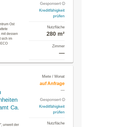
Gesponsert
Kreditfähigkeit
prüfen
ntrum Ost
Nutzfläche
ttete
280 m²
, mit dessen
t sich im
r ECO
Zimmer
—
Miete / Monat
auf Anfrage
—
m
nheiten
Gesponsert
Kreditfähigkeit
amt Ca.
prüfen
Nutzfläche
", unweit der