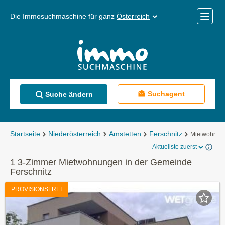
Die Immosuchmaschine für ganz
Österreich
Mobile
Menü
Suchagent
Suche ändern
Startseite
Niederösterreich
Amstetten
Ferschnitz
Mietwohnun
Aktuellste zuerst
1 3-Zimmer Mietwohnungen in der Gemeinde
Ferschnitz
PROVISIONSFREI