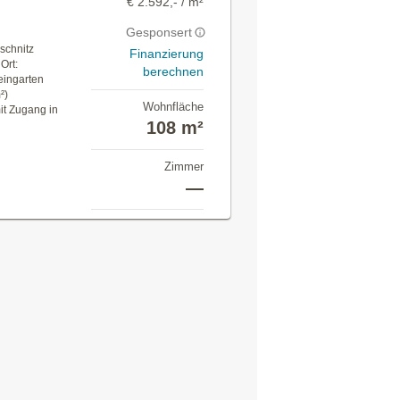
€ 2.592,- / m²
Gesponsert
schnitz
Finanzierung
Ort:
berechnen
eingarten
²)
Wohnfläche
it Zugang in
108 m²
Zimmer
—