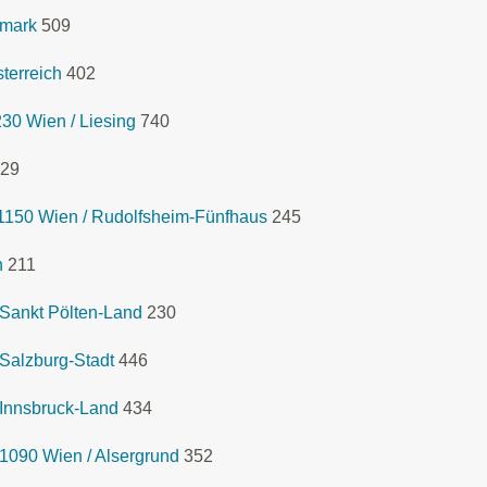
rmark
509
terreich
402
230 Wien / Liesing
740
29
1150 Wien / Rudolfsheim-Fünfhaus
245
n
211
 Sankt Pölten-Land
230
Salzburg-Stadt
446
 Innsbruck-Land
434
1090 Wien / Alsergrund
352