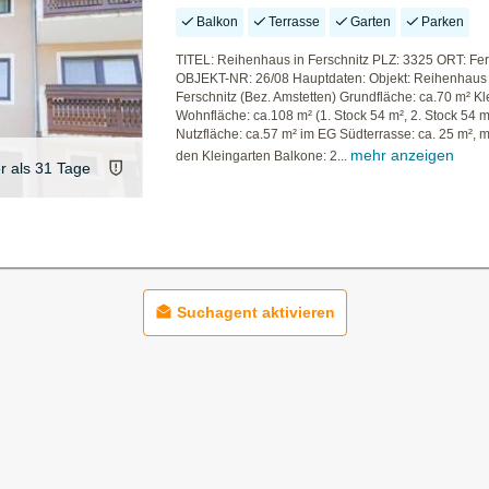
Balkon
Terrasse
Garten
Parken
TITEL: Reihenhaus in Ferschnitz PLZ: 3325 ORT: Fer
OBJEKT-NR: 26/08 Hauptdaten: Objekt: Reihenhaus 
Ferschnitz (Bez. Amstetten) Grundfläche: ca.70 m² Kl
Wohnfläche: ca.108 m² (1. Stock 54 m², 2. Stock 54 m
Nutzfläche: ca.57 m² im EG Südterrasse: ca. 25 m², m
mehr anzeigen
den Kleingarten Balkone: 2...
er als 31 Tage
Suchagent aktivieren