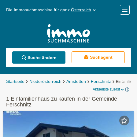
Die Immosuchmaschine für ganz
Österreich
Mobile
Menü
Suchagent
Suche ändern
Startseite
Niederösterreich
Amstetten
Ferschnitz
Einfamilien
Aktuellste zuerst
1 Einfamilienhaus zu kaufen in der Gemeinde
Ferschnitz