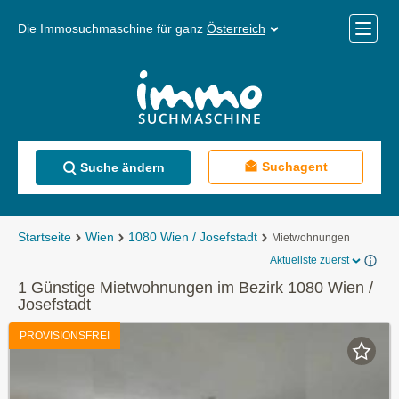
Die Immosuchmaschine für ganz
Österreich
Mobile
Menü
Suchagent
Suche ändern
Startseite
Wien
1080 Wien / Josefstadt
Mietwohnungen
Aktuellste zuerst
1 Günstige Mietwohnungen im Bezirk 1080 Wien /
Josefstadt
PROVISIONSFREI