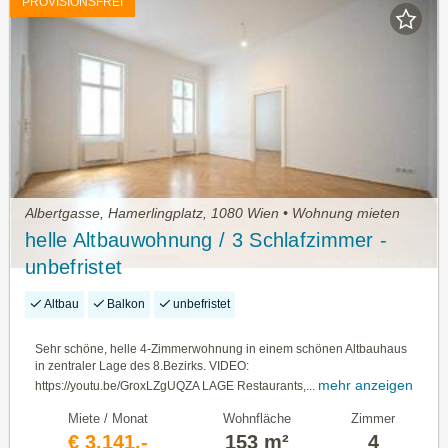
PROVISIONSFREI
Albertgasse, Hamerlingplatz, 1080 Wien • Wohnung mieten
helle Altbauwohnung / 3 Schlafzimmer -
unbefristet
Altbau
Balkon
unbefristet
Sehr schöne, helle 4-Zimmerwohnung in einem schönen Altbauhaus
in zentraler Lage des 8.Bezirks. VIDEO:
mehr anzeigen
https://youtu.be/GroxLZgUQZA LAGE Restaurants,...
Miete / Monat
Wohnfläche
Zimmer
€ 3.141,-
153 m²
4