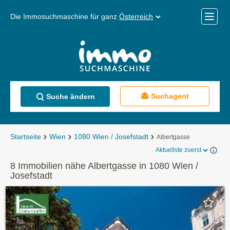
Die Immosuchmaschine für ganz
Österreich
Mobile
Menü
Suchagent
Suche ändern
Startseite
Wien
1080 Wien / Josefstadt
Albertgasse
Aktuellste zuerst
8 Immobilien nähe Albertgasse in 1080 Wien /
Josefstadt