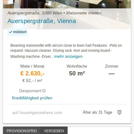
Auerspergstraße, 1080 Wien • Maisonette mieten
Auerspergstraße, Vienna
möbliert
Beaming maisonette with aircon close to town hall Features: -Pets on
request -Vacuum cleaner -Drying rack -Iron and ironing board -
mehr anzeigen
Washing machine -Dryer...
Miete / Monat
Wohnfläche
Zimmer
€ 2.630,-
50 m²
—
€ 52,- / m²
Gesponsert
Kreditfähigkeit prüfen
auf housinganywhere.com
Älter als 31 Tage
PROVISIONSFREI
VERGEBEN