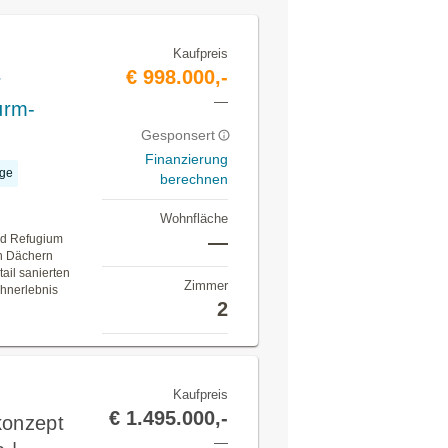
Kaufpreis
€ 998.000,-
r
—
urm-
Gesponsert
Finanzierung
age
berechnen
Wohnfläche
—
End Refugium
en Dächern
ail sanierten
Zimmer
ohnerlebnis
2
Kaufpreis
€ 1.495.000,-
konzept
—