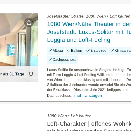
Josefstädter Straße, 1080 Wien • Loft kaufen
1080 Wien/Nähe Theater in de
Josefstadt: Luxus-Solitär mit T
Loggia und Loft-Feeling
Altbau
Balkon
Erstbezug
Klimaanl
Dachgeschoss
Luxus-Solitär für anspruchsvolle Singles: Ihr High-
er als 31 Tage
mit Turm-Loggia & Loft-Feeling Willkommen über d
von Wien. In einem erstklassig und mit Liebe zum Det
Stilaltbau der Jahrhundertwende erwartet Sie ein W
der Extraklasse. Dieses im Jahr 2021 fertiggestellte
mehr anzeigen
Dachgeschoss...
1080 Wien • Loft kaufen
Loft-Charakter | offenes Wohn