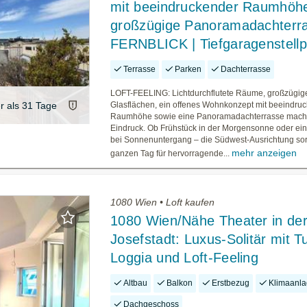
mit beeindruckender Raumhöhe
großzügige Panoramadachterra
FERNBLICK | Tiefgaragenstellp
Terrasse
Parken
Dachterrasse
LOFT-FEELING: Lichtdurchflutete Räume, großzügig
er als 31 Tage
Glasflächen, ein offenes Wohnkonzept mit beeindru
Raumhöhe sowie eine Panoramadachterrasse mache
Eindruck. Ob Frühstück in der Morgensonne oder ei
bei Sonnenuntergang – die Südwest-Ausrichtung so
mehr anzeigen
ganzen Tag für hervorragende...
1080 Wien • Loft kaufen
1080 Wien/Nähe Theater in de
Josefstadt: Luxus-Solitär mit T
Loggia und Loft-Feeling
Altbau
Balkon
Erstbezug
Klimaanl
Dachgeschoss