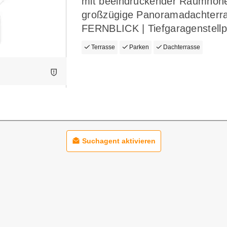
mit beeindruckender Raumhöhe
großzügige Panoramadachterra
FERNBLICK | Tiefgaragenstellp
Terrasse
Parken
Dachterrasse
Suchagent aktivieren