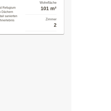
Wohnfläche
101 m²
End Refugium
en Dächern
ail sanierten
Zimmer
ohnerlebnis
2