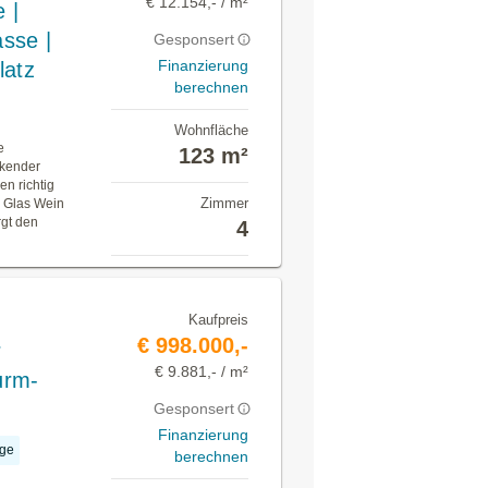
€ 12.154,- / m²
 |
sse |
Gesponsert
Finanzierung
latz
berechnen
Wohnfläche
e
123 m²
ckender
n richtig
Zimmer
n Glas Wein
rgt den
4
Kaufpreis
€ 998.000,-
r
€ 9.881,- / m²
urm-
Gesponsert
Finanzierung
age
berechnen