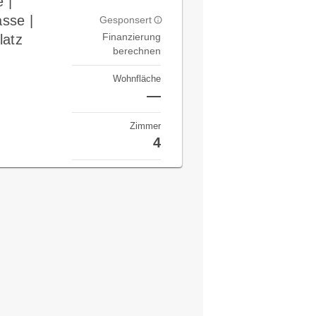
 |
sse |
Gesponsert
Finanzierung
latz
berechnen
Wohnfläche
—
Zimmer
4