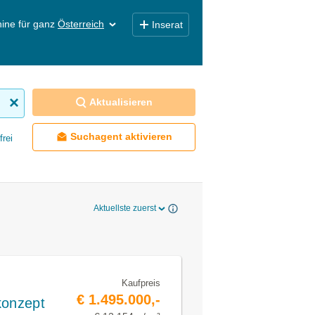
ine für ganz
Österreich
Inserat
Aktualisieren
Suchagent aktivieren
frei
Aktuellste zuerst
Kaufpreis
€ 1.495.000,-
konzept