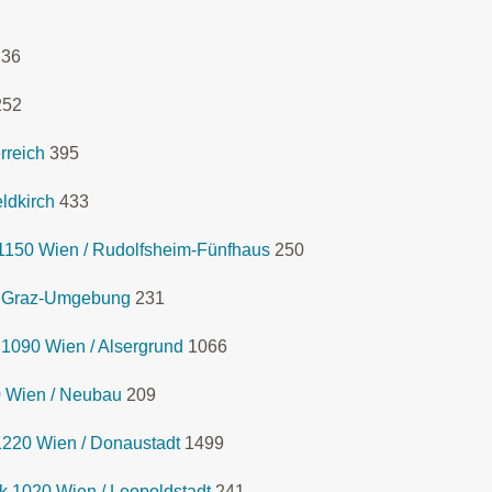
136
252
rreich
395
ldkirch
433
1150 Wien / Rudolfsheim-Fünfhaus
250
k Graz-Umgebung
231
 1090 Wien / Alsergrund
1066
0 Wien / Neubau
209
1220 Wien / Donaustadt
1499
 1020 Wien / Leopoldstadt
241