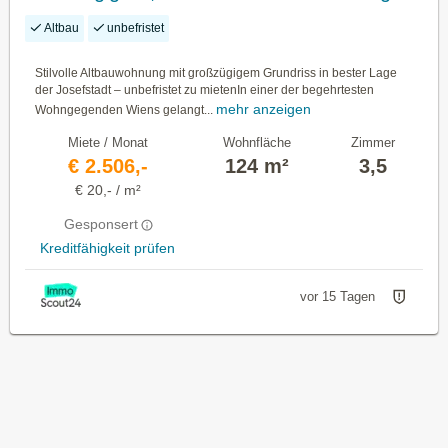
mit Fischgrätparkett und Stuck in Bestlage
Altbau
unbefristet
- Florianigasse
Stilvolle Altbauwohnung mit großzügigem Grundriss in bester Lage
der Josefstadt – unbefristet zu mietenIn einer der begehrtesten
mehr anzeigen
Wohngegenden Wiens gelangt...
Miete / Monat
Wohnfläche
Zimmer
€ 2.506,-
124 m²
3,5
€ 20,- / m²
Gesponsert
Kreditfähigkeit prüfen
vor 15 Tagen