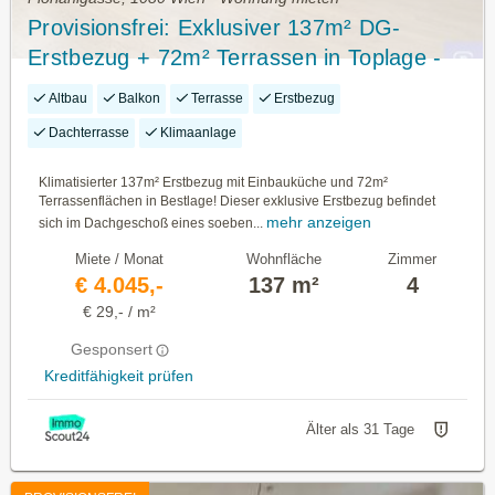
Provisionsfrei: Exklusiver 137m² DG-
Erstbezug + 72m² Terrassen in Toplage -
1080 Wien
Altbau
Balkon
Terrasse
Erstbezug
Dachterrasse
Klimaanlage
Klimatisierter 137m² Erstbezug mit Einbauküche und 72m²
Terrassenflächen in Bestlage! Dieser exklusive Erstbezug befindet
mehr anzeigen
sich im Dachgeschoß eines soeben...
Miete / Monat
Wohnfläche
Zimmer
€ 4.045,-
137 m²
4
€ 29,- / m²
Gesponsert
Kreditfähigkeit prüfen
Älter als 31 Tage