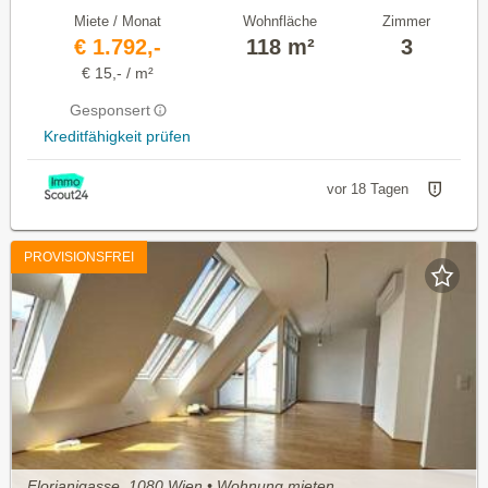
Miete / Monat
Wohnfläche
Zimmer
€ 1.792,-
118 m²
3
€ 15,- / m²
Gesponsert
Kreditfähigkeit prüfen
vor 18 Tagen
PROVISIONSFREI
Florianigasse, 1080 Wien • Wohnung mieten