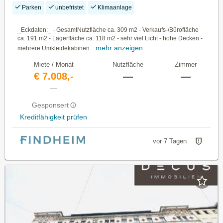
Parken
unbefristet
Klimaanlage
_Eckdaten:_ - GesamtNutzfläche ca. 309 m2 - Verkaufs-/Bürofläche
ca. 191 m2 - Lagerfläche ca. 118 m2 - sehr viel Licht - hohe Decken -
mehr anzeigen
mehrere Umkleidekabinen...
Miete / Monat
Nutzfläche
Zimmer
€ 7.008,-
—
—
—
Gesponsert
Kreditfähigkeit prüfen
vor 7 Tagen