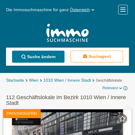
Die Immosuchmaschine für ganz
Österreich
Mobile
Menü
Suchagent
Suche ändern
Startseite
Wien
1010 Wien / Innere Stadt
Geschäftslokale
Relevanz
112 Geschäftslokale im Bezirk 1010 Wien / Innere
Stadt
PROVISIONSFREI