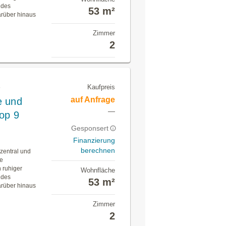
 des
53 m²
arüber hinaus
Zimmer
2
Kaufpreis
n
auf Anfrage
e und
—
op 9
Gesponsert
Finanzierung
berechnen
zentral und
ge
h ruhiger
Wohnfläche
 des
53 m²
arüber hinaus
Zimmer
2