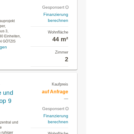
Gesponsert
Finanzierung
berechnen
uprojekt
per,
us 3,
Wohnfläche
30 Einheiten,
44 m²
IN GÖTZIS
igen
Zimmer
2
Kaufpreis
n
auf Anfrage
e und
—
op 9
Gesponsert
Finanzierung
berechnen
zentral und
ge
h ruhiger
Wohnfläche