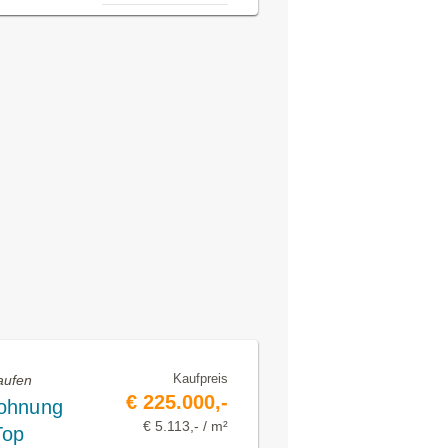
Kaufpreis
aufen
€ 225.000,-
wohnung
€ 5.113,- / m²
Top