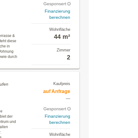
Gesponsert
Finanzierung
berechnen
Wohnfläche
44 m²
errasse &
teht diese
che in
Zimmer
 Wohnung
2
owie durch
Kaufpreis
ufen
auf Anfrage
—
Gesponsert
ge
Finanzierung
biet der
ntrum und
berechnen
allen
.
Wohnfläche
s.