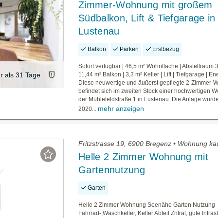
Zimmer-Wohnung mit großem
Südbalkon, Lift & Tiefgarage in
Lustenau
Balkon
Parken
Erstbezug
Sofort verfügbar | 46,5 m² Wohnfläche | Abstellraum 3
er als 31 Tage
11,44 m² Balkon | 3,3 m² Keller | Lift | Tiefgarage | E
Diese neuwertige und äußerst gepflegte 2-Zimmer
befindet sich im zweiten Stock einer hochwertigen 
der Mühlefeldstraße 1 in Lustenau. Die Anlage wurd
mehr anzeigen
2020...
Fritzstrasse 19, 6900 Bregenz • Wohnung ka
Helle 2 Zimmer Wohnung mit
Gartennutzung
Garten
Helle 2 Zimmer Wohnung Seenähe Garten Nutzung
Fahrrad-,Waschkeller, Keller Abteil Zntral, gute Infras