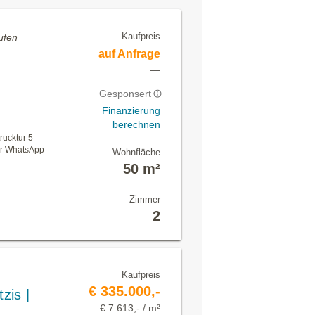
Kaufpreis
ufen
auf Anfrage
—
Gesponsert
Finanzierung
berechnen
trucktur 5
er WhatsApp
Wohnfläche
50 m²
Zimmer
2
Kaufpreis
€ 335.000,-
zis |
€ 7.613,- / m²