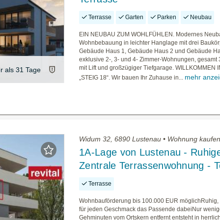
Terrasse
Garten
Parken
Neubau
EIN NEUBAU ZUM WOHLFÜHLEN. Modernes Neuba
Wohnbebauung in leichter Hanglage mit drei Baukör
Gebäude Haus 1, Gebäude Haus 2 und Gebäude Ha
exklusive 2-, 3- und 4- Zimmer-Wohnungen, gesamt 
mit Lift und großzügiger Tiefgarage. WILLKOMMEN 
er als 31 Tage
mehr anze
„STEIG 18“. Wir bauen Ihr Zuhause in...
Widum 32, 6890 Lustenau • Wohnung kaufe
1A-Lage von Lustenau - Ruhig
Zentrale Terrassenwohnung - T
Terrasse
Wohnbauförderung bis 100.000 EUR möglichRuhig, 
für jeden Geschmack das Passende dabeiNur weni
Gehminuten vom Ortskern entfernt entsteht in herrlic