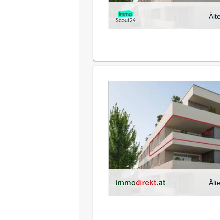
Ält
Ält