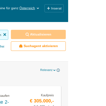
ine für ganz
Österreich
Inserat
Aktualisieren
n
Suchagent aktivieren
frei
Relevanz
Kaufpreis
kaufen
€ 305.000,-
e 2-