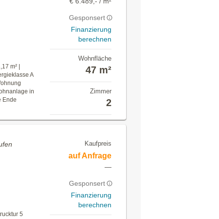
€ 6.489,- / m²
Gesponsert
Finanzierung
berechnen
Wohnfläche
,17 m² |
47 m²
nergieklasse A
-Wohnung
Zimmer
Wohnanlage in
e Ende
2
Kaufpreis
ufen
auf Anfrage
—
Gesponsert
Finanzierung
berechnen
trucktur 5