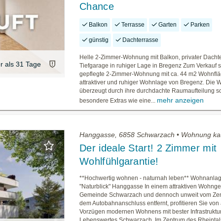
Chance
Balkon
Terrasse
Garten
Parken
günstig
Dachterrasse
Helle 2-Zimmer-Wohnung mit Balkon, privater Dacht
er als 31 Tage
Tiefgarage in ruhiger Lage in Bregenz Zum Verkauf s
gepflegte 2-Zimmer-Wohnung mit ca. 44 m2 Wohnflä
attraktiver und ruhiger Wohnlage von Bregenz. Die
überzeugt durch ihre durchdachte Raumaufteilung s
mehr anzeigen
besondere Extras wie eine...
Hanggasse, 6858 Schwarzach • Wohnung ka
Der ideale Start! 2 Zimmer mit
Wohlfühlgarantie!
**Hochwertig wohnen - naturnah leben** Wohnanla
"Naturblick" Hanggasse In einem attraktiven Wohnge
Gemeinde Schwarzach und dennoch unweit vom Ze
dem Autobahnanschluss entfernt, profitieren Sie von 
Vorzügen modernen Wohnens mit bester Infrastruktur
Lebenswertes Schwarzach. Im Zentrum des Rheintal