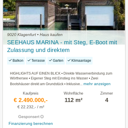
9020 Klagenfurt • Haus kaufen
SEEHAUS MARINA - mit Steg, E-Boot mit
Zulassung und direktem
Wörtherseezugang
Balkon
Terrasse
Garten
Klimaanlage
HIGHLIGHTS AUF EINEN BLICK • Direkte Wasserverbindung zum
Wörthersee • Eigener Steg mit Einstieg ins Wasser • Zwei
mehr anzeigen
Bootshäuser direkt am Grundstück • Inklusive...
Kaufpreis
Wohnfläche
Zimmer
€ 2.490.000,-
112 m²
4
€ 22.232,- / m²
Gesponsert
Finanzierung berechnen