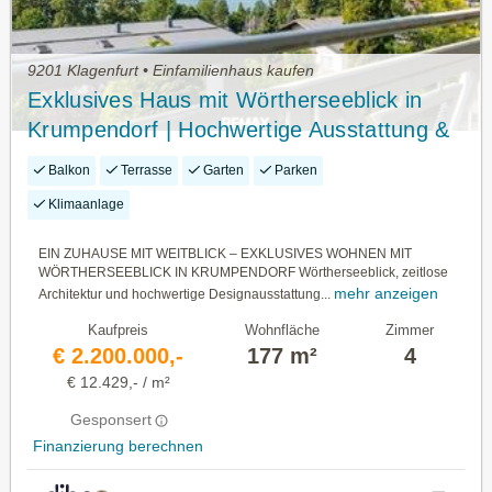
9201 Klagenfurt • Einfamilienhaus kaufen
Exklusives Haus mit Wörtherseeblick in
Krumpendorf | Hochwertige Ausstattung &
1.092 m² Grundstück
Balkon
Terrasse
Garten
Parken
Klimaanlage
EIN ZUHAUSE MIT WEITBLICK – EXKLUSIVES WOHNEN MIT
WÖRTHERSEEBLICK IN KRUMPENDORF Wörtherseeblick, zeitlose
mehr anzeigen
Architektur und hochwertige Designausstattung...
Kaufpreis
Wohnfläche
Zimmer
€ 2.200.000,-
177 m²
4
€ 12.429,- / m²
Gesponsert
Finanzierung berechnen