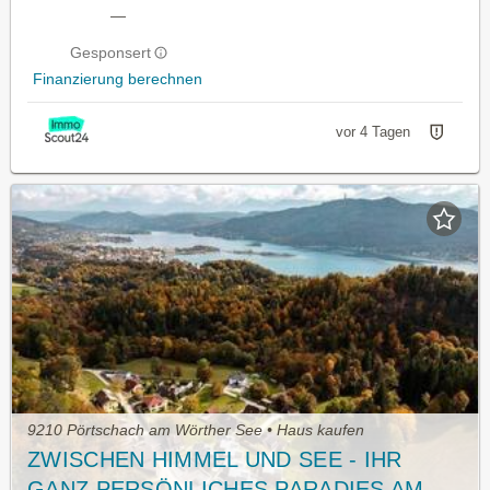
—
Gesponsert
Finanzierung berechnen
vor 4 Tagen
9210 Pörtschach am Wörther See • Haus kaufen
ZWISCHEN HIMMEL UND SEE - IHR
GANZ PERSÖNLICHES PARADIES AM