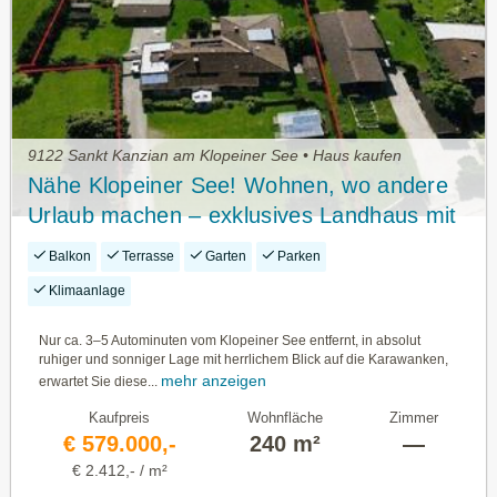
9122 Sankt Kanzian am Klopeiner See • Haus kaufen
Nähe Klopeiner See! Wohnen, wo andere
Urlaub machen – exklusives Landhaus mit
etablierten Ferienapartments.
Balkon
Terrasse
Garten
Parken
Klimaanlage
Nur ca. 3–5 Autominuten vom Klopeiner See entfernt, in absolut
ruhiger und sonniger Lage mit herrlichem Blick auf die Karawanken,
mehr anzeigen
erwartet Sie diese...
Kaufpreis
Wohnfläche
Zimmer
€ 579.000,-
240 m²
—
€ 2.412,- / m²