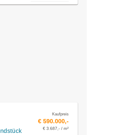
Kaufpreis
€ 590.000,-
€ 3.687,- / m²
undstück