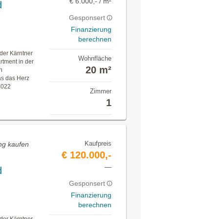
€ 6.000,- / m²
d
Gesponsert
Finanzierung
berechnen
der Kärntner
Wohnfläche
rtment in der
20 m²
n
as das Herz
2022
Zimmer
1
Kaufpreis
ng kaufen
€ 120.000,-
—
d
Gesponsert
Finanzierung
berechnen