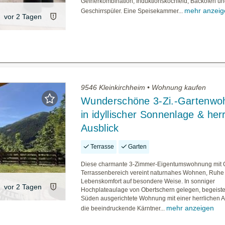
Gefrierkombination, Induktionskochfeld, Backofen u
mehr anzeig
Geschirrspüler. Eine Speisekammer...
vor 2 Tagen
9546 Kleinkirchheim • Wohnung kaufen
Wunderschöne 3-Zi.-Gartenwo
in idyllischer Sonnenlage & her
Ausblick
Terrasse
Garten
Diese charmante 3-Zimmer-Eigentumswohnung mit 
Terrassenbereich vereint naturnahes Wohnen, Ruhe
Lebenskomfort auf besondere Weise. In sonniger
vor 2 Tagen
Hochplateaulage von Obertschern gelegen, begeiste
Süden ausgerichtete Wohnung mit einer herrlichen A
mehr anzeigen
die beeindruckende Kärntner...