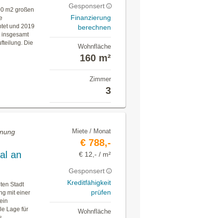
Gesponsert
00 m2 großen
Finanzierung
e
htet und 2019
berechnen
t insgesamt
fteilung. Die
Wohnfläche
160 m²
Zimmer
3
Miete / Monat
hnung
€ 788,-
al an
€ 12,- / m²
Gesponsert
Kreditfähigkeit
ten Stadt
prüfen
ng mit einer
ein
e Lage für
Wohnfläche
s