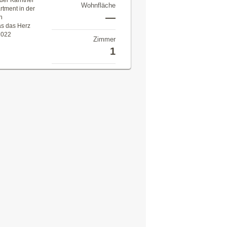
der Kärntner
Wohnfläche
rtment in der
—
n
as das Herz
2022
Zimmer
1