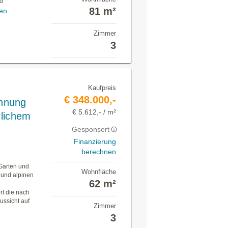
nd
81 m²
en
Zimmer
3
Kaufpreis
€ 348.000,-
hnung
€ 5.612,- / m²
rlichem
Gesponsert
Finanzierung
berechnen
Garten und
Wohnfläche
 und alpinen
62 m²
rt die nach
ussicht auf
Zimmer
3