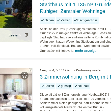
Stadthaus mit 1.135 m² Grunds
Ruhiger, Zentraler Wohnlage
Garten
Parken
Dachgeschoss
Spittal an der Drau | Großzügiges Stadthaus mit 1.1
Grundstück in ruhiger, zentraler Wohnlage Dieses äu
gestern
gepflegte Stadthaus vereint eine seltene Kombinatio
Wohnlage , kurzen Wegen ins Stadtzentrum und ein
großen, vollständig als Bauland-Wohngebiet gewid
mehr anzeigen
Grundstück mit liebevoll...
Berg 264, 9771 Berg • Wohnung mieten
3 Zimmerwohnung in Berg mit 
Balkon
günstig
Neubau
Diese attraktive 3 Zimmerwohnung (Neubau2022) im
8 Parteienhauses in Berg ist ab sofort zu vermieten. 
Schlafzimmer bieten genügend Platz für erholsame N
voll ausgestattete Markenküche enthält Kühl u. -