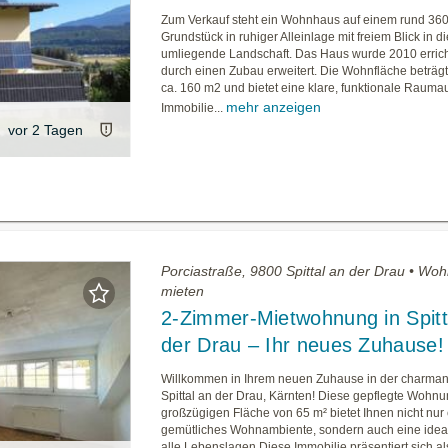
Zum Verkauf steht ein Wohnhaus auf einem rund 36
Grundstück in ruhiger Alleinlage mit freiem Blick in di
umliegende Landschaft. Das Haus wurde 2010 erric
durch einen Zubau erweitert. Die Wohnfläche beträg
ca. 160 m2 und bietet eine klare, funktionale Raumau
mehr anzeigen
Immobilie...
vor 2 Tagen
Porciastraße, 9800 Spittal an der Drau • Wo
mieten
2-Zimmer-Mietwohnung in Spitt
der Drau – Ihr neues Zuhause!
Willkommen in Ihrem neuen Zuhause in der charman
Spittal an der Drau, Kärnten! Diese gepflegte Wohnu
großzügigen Fläche von 65 m² bietet Ihnen nicht nur 
gemütliches Wohnambiente, sondern auch eine ideal
alle Lebenslagen.Diese Immobilie präsentiert sich al