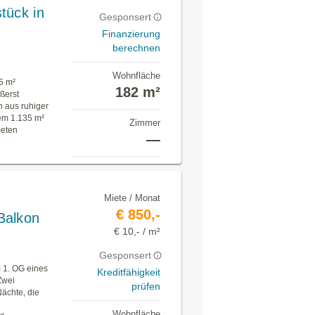
tück in
Gesponsert
Finanzierung
berechnen
Wohnfläche
35 m²
182 m²
ßerst
n aus ruhiger
em 1.135 m²
Zimmer
meten
—
Miete / Monat
€ 850,-
Balkon
€ 10,- / m²
Gesponsert
 1. OG eines
Kreditfähigkeit
Zwei
prüfen
ächte, die
Wohnfläche