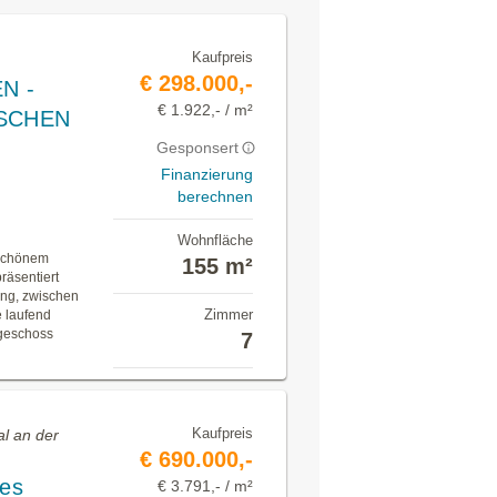
Kaufpreis
€ 298.000,-
N -
€ 1.922,- / m²
SCHEN
Gesponsert
Finanzierung
berechnen
Wohnfläche
 schönem
155 m²
räsentiert
ng, zwischen
Zimmer
 laufend
dgeschoss
7
Kaufpreis
al an der
€ 690.000,-
ges
€ 3.791,- / m²