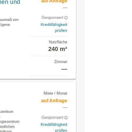
auf Anfrage
umen und
—
Gesponsert
 Ausmaß von
Kreditfähigkeit
 Eigene
prüfen
Nutzfläche
240 m²
Zimmer
—
Miete / Monat
auf Anfrage
—
ezentrum
s
Gesponsert
logiezentrum
Kreditfähigkeit
iedlichen
prüfen
taltbare