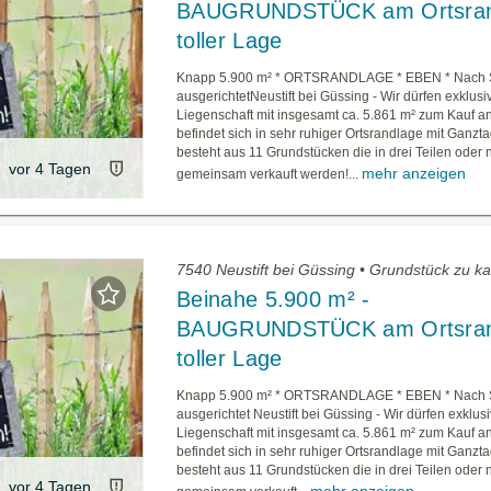
BAUGRUNDSTÜCK am Ortsran
toller Lage
Knapp 5.900 m² * ORTSRANDLAGE * EBEN * Nac
ausgerichtetNeustift bei Güssing - Wir dürfen exklusi
Liegenschaft mit insgesamt ca. 5.861 m² zum Kauf a
befindet sich in sehr ruhiger Ortsrandlage mit Ganz
besteht aus 11 Grundstücken die in drei Teilen oder 
vor 4 Tagen
mehr anzeigen
gemeinsam verkauft werden!...
7540 Neustift bei Güssing • Grundstück zu k
Beinahe 5.900 m² -
BAUGRUNDSTÜCK am Ortsran
toller Lage
Knapp 5.900 m² * ORTSRANDLAGE * EBEN * Nac
ausgerichtet Neustift bei Güssing - Wir dürfen exklus
Liegenschaft mit insgesamt ca. 5.861 m² zum Kauf an
befindet sich in sehr ruhiger Ortsrandlage mit Ganz
besteht aus 11 Grundstücken die in drei Teilen oder 
vor 4 Tagen