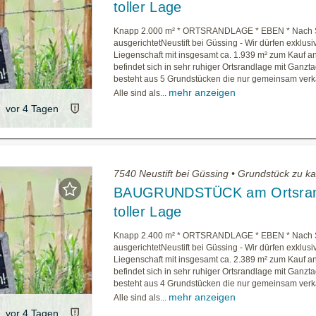
toller Lage
Knapp 2.000 m² * ORTSRANDLAGE * EBEN * Nac
ausgerichtetNeustift bei Güssing - Wir dürfen exklusi
Liegenschaft mit insgesamt ca. 1.939 m² zum Kauf a
befindet sich in sehr ruhiger Ortsrandlage mit Ganz
besteht aus 5 Grundstücken die nur gemeinsam verk
mehr anzeigen
Alle sind als...
vor 4 Tagen
7540 Neustift bei Güssing • Grundstück zu k
BAUGRUNDSTÜCK am Ortsran
toller Lage
Knapp 2.400 m² * ORTSRANDLAGE * EBEN * Nac
ausgerichtetNeustift bei Güssing - Wir dürfen exklusi
Liegenschaft mit insgesamt ca. 2.389 m² zum Kauf a
befindet sich in sehr ruhiger Ortsrandlage mit Ganz
besteht aus 4 Grundstücken die nur gemeinsam verk
mehr anzeigen
Alle sind als...
vor 4 Tagen