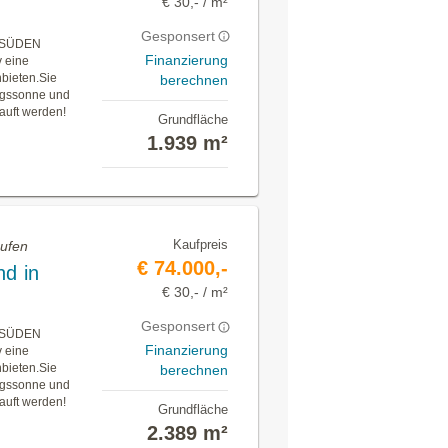
€ 30,- / m²
Gesponsert
h SÜDEN
Finanzierung
v eine
nbieten.Sie
berechnen
tagssonne und
auft werden!
Grundfläche
1.939 m²
Kaufpreis
aufen
€ 74.000,-
d in
€ 30,- / m²
Gesponsert
h SÜDEN
Finanzierung
v eine
nbieten.Sie
berechnen
tagssonne und
auft werden!
Grundfläche
2.389 m²