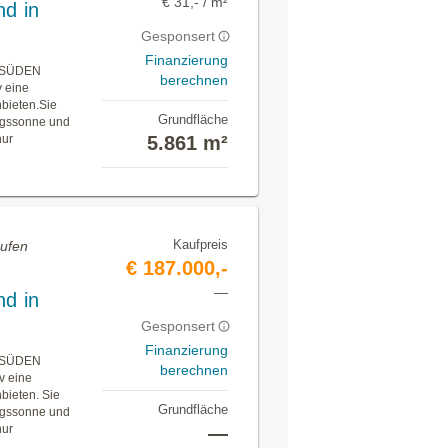
€ 31,- / m²
d in
Gesponsert
Finanzierung
h SÜDEN
berechnen
v eine
nbieten.Sie
Grundfläche
tagssonne und
nur
5.861 m²
Kaufpreis
aufen
€ 187.000,-
—
d in
Gesponsert
Finanzierung
h SÜDEN
berechnen
iv eine
bieten. Sie
Grundfläche
tagssonne und
nur
—