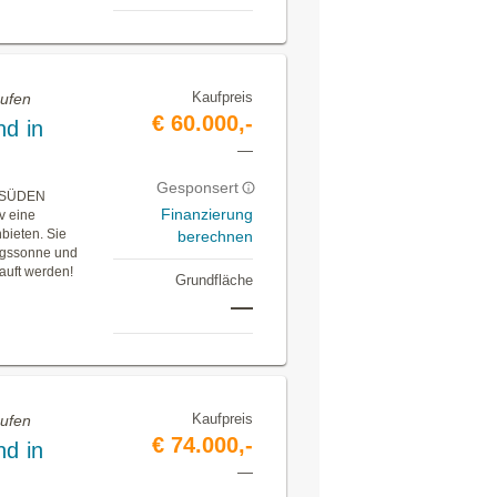
Kaufpreis
aufen
€ 60.000,-
d in
—
Gesponsert
h SÜDEN
Finanzierung
iv eine
bieten. Sie
berechnen
tagssonne und
auft werden!
Grundfläche
—
Kaufpreis
aufen
€ 74.000,-
d in
—