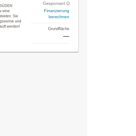
Gesponsert
h SÜDEN
Finanzierung
iv eine
bieten. Sie
berechnen
tagssonne und
auft werden!
Grundfläche
—