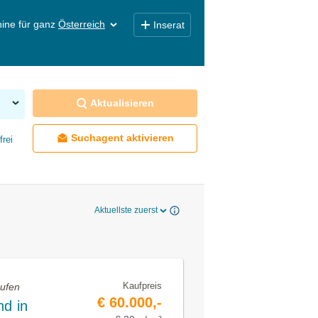
ine für ganz
Österreich
Inserat
Aktualisieren
Suchagent aktivieren
frei
Aktuellste zuerst
Kaufpreis
aufen
€ 60.000,-
d in