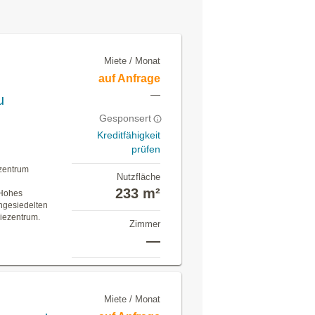
Miete / Monat
auf Anfrage
—
u
Gesponsert
Kreditfähigkeit
prüfen
ezentrum
Nutzfläche
.
233 m²
 Hohes
ngesiedelten
iezentrum.
Zimmer
—
Miete / Monat