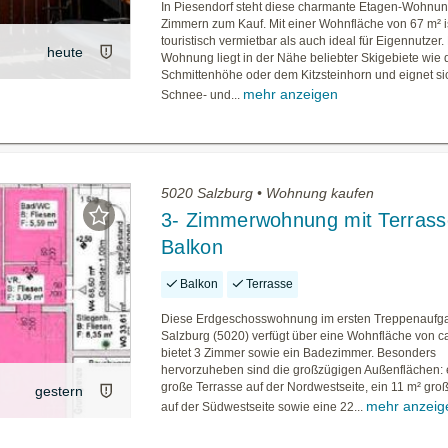
In Piesendorf steht diese charmante Etagen-Wohnun
Zimmern zum Kauf. Mit einer Wohnfläche von 67 m² i
touristisch vermietbar als auch ideal für Eigennutzer.
heute
Wohnung liegt in der Nähe beliebter Skigebiete wie 
Schmittenhöhe oder dem Kitzsteinhorn und eignet sic
mehr anzeigen
Schnee- und...
5020 Salzburg • Wohnung kaufen
3- Zimmerwohnung mit Terrass
Balkon
Balkon
Terrasse
Diese Erdgeschosswohnung im ersten Treppenaufga
Salzburg (5020) verfügt über eine Wohnfläche von c
bietet 3 Zimmer sowie ein Badezimmer. Besonders
hervorzuheben sind die großzügigen Außenflächen: 
große Terrasse auf der Nordwestseite, ein 11 m² gro
gestern
mehr anzeig
auf der Südwestseite sowie eine 22...