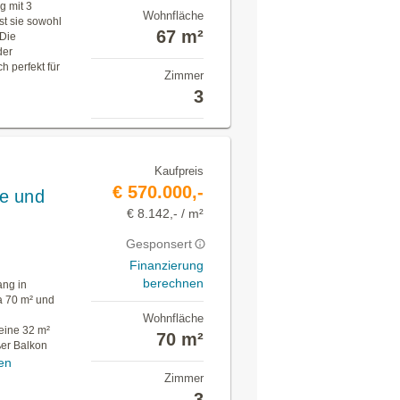
g mit 3
Wohnfläche
st sie sowohl
67 m²
 Die
der
h perfekt für
Zimmer
3
Kaufpreis
€ 570.000,-
e und
€ 8.142,- / m²
Gesponsert
Finanzierung
berechnen
ng in
a 70 m² und
Wohnfläche
eine 32 m²
70 m²
ßer Balkon
en
Zimmer
3