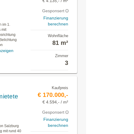
€ 4.135,- / m²
Gesponsert
Finanzierung
berechnen
h im 1.
 mit
srichtung
Wohnfläche
Belichtung
81 m²
on
nzeigen
Zimmer
3
Kaufpreis
€ 170.000,-
ietete
€ 4.594,- / m²
Gesponsert
Finanzierung
berechnen
von Salzburg
g mit rund 40