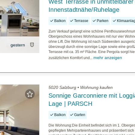
West Terrasse in unmittelbarer
Innenstadtnähe/Ruhelage
Balkon
Terrasse
Parken
Klimaanla
Zum Verkauf gelangt eine schöne Penthousewohnun
Obergeschoss eines Wohnhauses mit nur vier Wohn
ohne Lift. Die Wohnung ist nach Südwesten ausgeric
gestern
überzeugt durch eine sonnige Lage sowie eine groß
Terrasse mit ca. 35 m² Fläche. Eine Pergola sorgt hier
mehr anzeigen
zusätzlichen Komfort und...
5020 Salzburg • Wohnung kaufen
Sonnige Garconniere mit Loggi
Lage | PARSCH
Balkon
Garten
Die Wohnung:Die Einheit befindet sich im 1. Oberge
gepflegten Mehrparteienhauses und präsentiert sich 