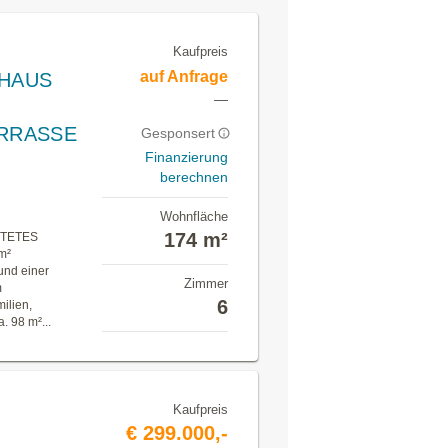
Kaufpreis
auf Anfrage
NHAUS
—
RRASSE
Gesponsert
Finanzierung
berechnen
Wohnfläche
174 m²
HTETES
m²
und einer
Zimmer
m
6
ilien,
 98 m²...
Kaufpreis
€ 299.000,-