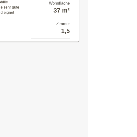
bilie
Wohnfläche
ne sehr gute
37 m²
nd eignet
Zimmer
1,5