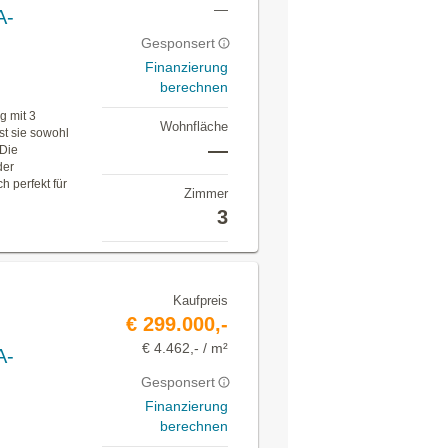
—
A-
Gesponsert
Finanzierung
berechnen
g mit 3
Wohnfläche
st sie sowohl
—
 Die
der
h perfekt für
Zimmer
3
Kaufpreis
€ 299.000,-
€ 4.462,- / m²
A-
Gesponsert
Finanzierung
berechnen