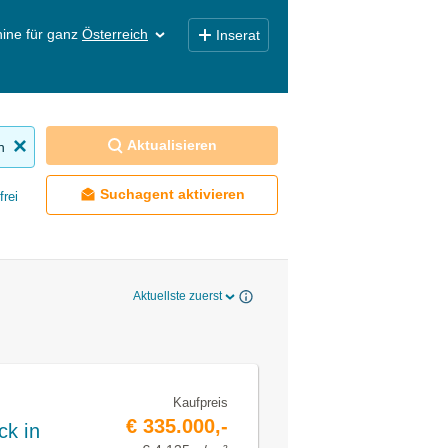
ine für ganz
Österreich
Inserat
Aktualisieren
n
Suchagent aktivieren
frei
Aktuellste zuerst
Kaufpreis
€ 335.000,-
ck in