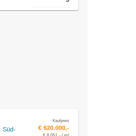
Kaufpreis
€ 620.000,-
 Süd-
€ 8.051,- / m²