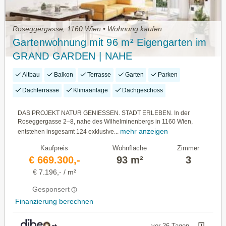
Roseggergasse, 1160 Wien • Wohnung kaufen
Gartenwohnung mit 96 m² Eigengarten im
GRAND GARDEN | NAHE
WILHELMINENBERG
Altbau
Balkon
Terrasse
Garten
Parken
Dachterrasse
Klimaanlage
Dachgeschoss
DAS PROJEKT NATUR GENIESSEN. STADT ERLEBEN. In der
Roseggergasse 2–8, nahe des Wilhelminenbergs in 1160 Wien,
mehr anzeigen
entstehen insgesamt 124 exklusive...
Kaufpreis
Wohnfläche
Zimmer
€ 669.300,-
93 m²
3
€ 7.196,- / m²
Gesponsert
Finanzierung berechnen
vor 26 Tagen