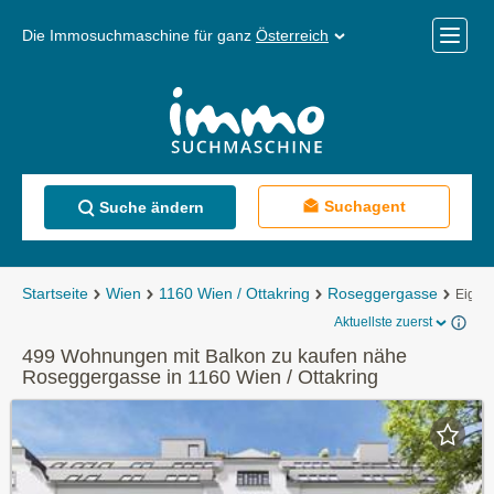
Die Immosuchmaschine für ganz
Österreich
Mobile
Menü
Suchagent
Suche ändern
Startseite
Wien
1160 Wien / Ottakring
Roseggergasse
Eigen
Aktuellste zuerst
499 Wohnungen mit Balkon zu kaufen nähe
Roseggergasse in 1160 Wien / Ottakring