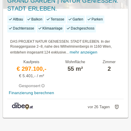
GRAND GARDEN | NATUR GENIESSEN.
STADT ERLEBEN.
Altbau
Balkon
Terrasse
Garten
Parken
Dachterrasse
Klimaanlage
Dachgeschoss
DAS PROJEKT NATUR GENIESSEN. STADT ERLEBEN. In der
Roseggergasse 2–8, nahe des Wilhelminenbergs in 1160 Wien,
mehr anzeigen
entstehen insgesamt 124 exklusive...
Kaufpreis
Wohnfläche
Zimmer
€ 297.100,-
55 m²
2
€ 5.401,- / m²
Gesponsert
Finanzierung berechnen
vor 26 Tagen