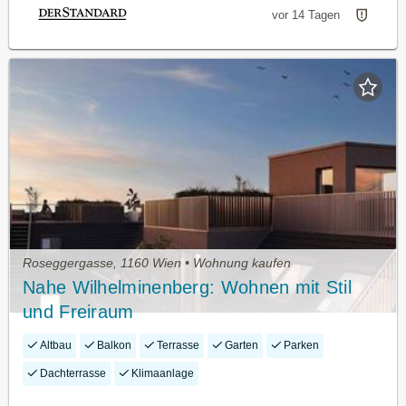
vor 14 Tagen
Roseggergasse, 1160 Wien • Wohnung kaufen
Nahe Wilhelminenberg: Wohnen mit Stil
und Freiraum
Altbau
Balkon
Terrasse
Garten
Parken
Dachterrasse
Klimaanlage