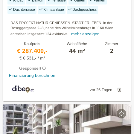
Altbau
Balkon
Terrasse
Garten
Parken
Dachterrasse
Klimaanlage
Dachgeschoss
DAS PROJEKT NATUR GENIESSEN. STADT ERLEBEN. In der
Roseggergasse 2–8, nahe des Wilhelminenbergs in 1160 Wien,
mehr anzeigen
entstehen insgesamt 124 exklusive...
Kaufpreis
Wohnfläche
Zimmer
€ 287.400,-
44 m²
2
€ 6.531,- / m²
Gesponsert
Finanzierung berechnen
vor 26 Tagen