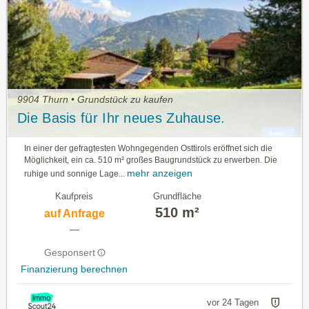
9904 Thurn • Grundstück zu kaufen
Die Basis für Ihr neues Zuhause.
In einer der gefragtesten Wohngegenden Osttirols eröffnet sich die
Möglichkeit, ein ca. 510 m² großes Baugrundstück zu erwerben. Die
mehr anzeigen
ruhige und sonnige Lage...
Kaufpreis
Grundfläche
510 m²
auf Anfrage
—
Gesponsert
Finanzierung berechnen
vor 24 Tagen