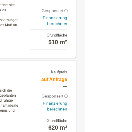
—
ffnet sich
k zu
Gesponsert
Finanzierung
ussetzungen
berechnen
ohes Maß an
Grundfläche
510 m²
Kaufpreis
auf Anfrage
—
sich die
 geplanten
Gesponsert
d ruhige
Finanzierung
hafft ideale
berechnen
heims und
Grundfläche
620 m²