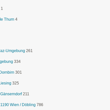
1
de Thurn
4
 Graz-Umgebung
261
mgebung
334
Dornbirn
301
Liesing
325
 Gänserndorf
211
 1190 Wien / Döbling
786