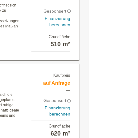
—
ffnet sich
k zu
Gesponsert
Finanzierung
ussetzungen
berechnen
ohes Maß an
Grundfläche
510 m²
Kaufpreis
auf Anfrage
—
sich die
 geplanten
Gesponsert
d ruhige
Finanzierung
hafft ideale
berechnen
heims und
Grundfläche
620 m²