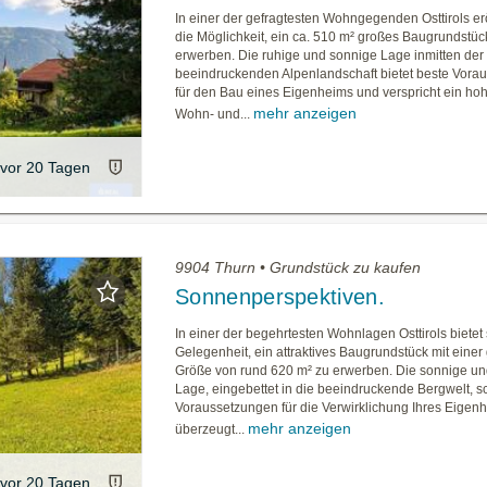
In einer der gefragtesten Wohngegenden Osttirols erö
die Möglichkeit, ein ca. 510 m² großes Baugrundstüc
erwerben. Die ruhige und sonnige Lage inmitten der
beeindruckenden Alpenlandschaft bietet beste Vora
für den Bau eines Eigenheims und verspricht ein h
mehr anzeigen
Wohn- und...
vor 20 Tagen
9904 Thurn • Grundstück zu kaufen
Sonnenperspektiven.
In einer der begehrtesten Wohnlagen Osttirols bietet 
Gelegenheit, ein attraktives Baugrundstück mit einer
Größe von rund 620 m² zu erwerben. Die sonnige un
Lage, eingebettet in die beeindruckende Bergwelt, sc
Voraussetzungen für die Verwirklichung Ihres Eigen
mehr anzeigen
überzeugt...
vor 20 Tagen