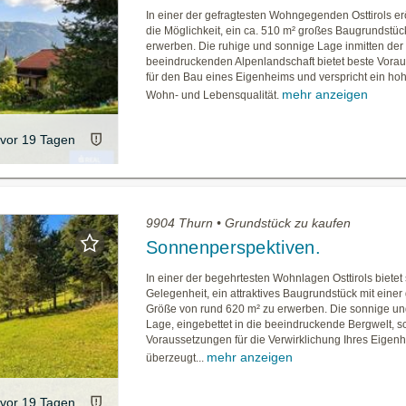
In einer der gefragtesten Wohngegenden Osttirols erö
die Möglichkeit, ein ca. 510 m² großes Baugrundstüc
erwerben. Die ruhige und sonnige Lage inmitten der
beeindruckenden Alpenlandschaft bietet beste Vora
für den Bau eines Eigenheims und verspricht ein h
mehr anzeigen
Wohn- und Lebensqualität.
vor 19 Tagen
9904 Thurn • Grundstück zu kaufen
Sonnenperspektiven.
In einer der begehrtesten Wohnlagen Osttirols bietet 
Gelegenheit, ein attraktives Baugrundstück mit einer
Größe von rund 620 m² zu erwerben. Die sonnige un
Lage, eingebettet in die beeindruckende Bergwelt, sc
Voraussetzungen für die Verwirklichung Ihres Eigen
mehr anzeigen
überzeugt...
vor 19 Tagen