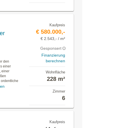
Kaufpreis
€ 580.000,-
er
€ 2.543,- / m²
Gesponsert
Finanzierung
berechnen
er den
s einer
 einer
Wohnfläche
oßen
228 m²
ordentliche
gen
Zimmer
6
Kaufpreis