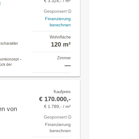
€ 3.324,- / m²
u
Gesponsert
Finanzierung
berechnen
Wohnfläche
120 m²
scharakter
Zimmer
aumkonzept –
—
ück der
Kaufpreis
€ 170.000,-
€ 1.789,- / m²
en von
Gesponsert
Finanzierung
berechnen