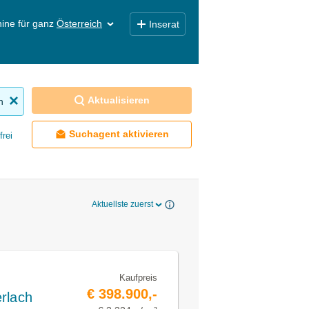
ine für ganz
Österreich
Inserat
Aktualisieren
n
Suchagent aktivieren
frei
Aktuellste zuerst
Kaufpreis
€ 398.900,-
rlach