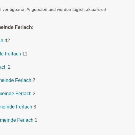
ll verfügbaren Angeboten und werden täglich aktualisiert.
einde Ferlach:
ch
42
de Ferlach
11
ach
2
meinde Ferlach
2
meinde Ferlach
2
meinde Ferlach
3
emeinde Ferlach
1