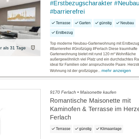
#Erstbezugscharakter #Neuba
#barrierefrei
Terrasse
Garten
günstig
Neubau
Erstbezug
Top moderne Neubau-Gartenwohnung mit Erstbezug
er als 31 Tage
#Barrierefrei #Großzügig #Ferlach Diese traumhafte
Gartenwohnung bietet mit rund 120 m² Wohnfläche
außergewöhnlich viel Platz und ein durchdachtes R
ideal für Familien oder anspruchsvolle Paare. Herzst
mehr anzeigen
Wohnung ist der großzügige...
9170 Ferlach • Maisonette kaufen
Romantische Maisonette mit
Kaminofen & Terrasse im Herz
Ferlach
Terrasse
günstig
Klimaanlage