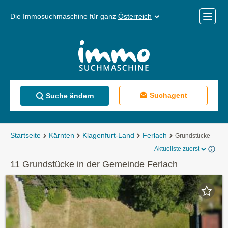
Die Immosuchmaschine für ganz
Österreich
Mobile
Menü
Suchagent
Suche ändern
Startseite
Kärnten
Klagenfurt-Land
Ferlach
Grundstücke
Aktuellste zuerst
11 Grundstücke in der Gemeinde Ferlach