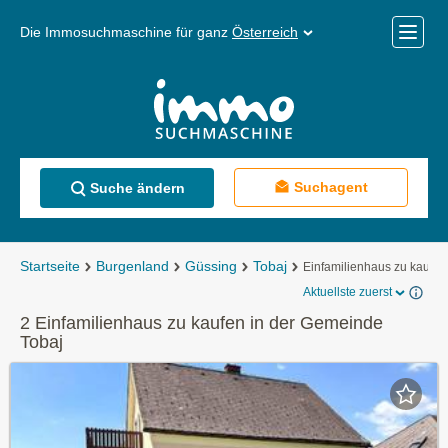
Die Immosuchmaschine für ganz
Österreich
Mobile
Menü
Suchagent
Suche ändern
Startseite
Burgenland
Güssing
Tobaj
Einfamilienhaus zu kaufen
Aktuellste zuerst
2 Einfamilienhaus zu kaufen in der Gemeinde
Tobaj