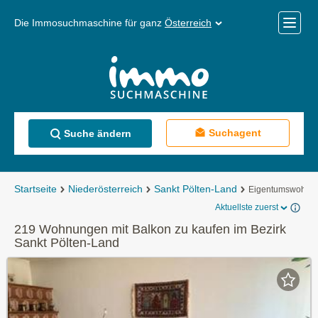
Die Immosuchmaschine für ganz
Österreich
Mobile
Menü
Suchagent
Suche ändern
Startseite
Niederösterreich
Sankt Pölten-Land
Eigentumswohnu
Aktuellste zuerst
219 Wohnungen mit Balkon zu kaufen im Bezirk
Sankt Pölten-Land