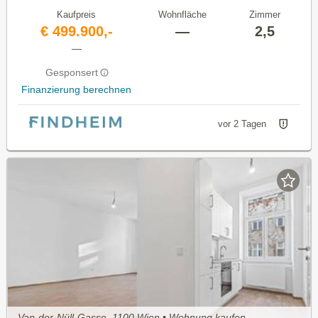
Kaufpreis
Wohnfläche
Zimmer
€ 499.900,-
—
2,5
—
Gesponsert
Finanzierung berechnen
vor 2 Tagen
Van-der-Nüll-Gasse, 1100 Wien • Wohnung kaufen