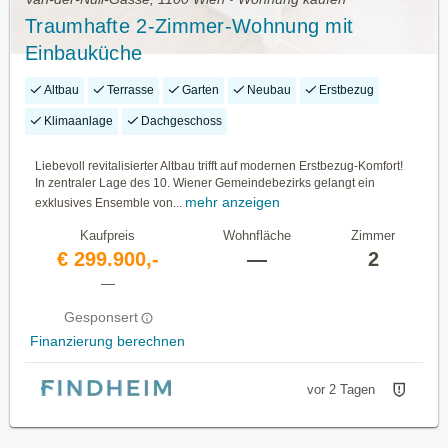
Traumhafte 2-Zimmer-Wohnung mit
Einbauküche
Altbau
Terrasse
Garten
Neubau
Erstbezug
Klimaanlage
Dachgeschoss
Liebevoll revitalisierter Altbau trifft auf modernen Erstbezug-Komfort!
In zentraler Lage des 10. Wiener Gemeindebezirks gelangt ein
mehr anzeigen
exklusives Ensemble von...
Kaufpreis
Wohnfläche
Zimmer
€ 299.900,-
—
2
—
Gesponsert
Finanzierung berechnen
vor 2 Tagen