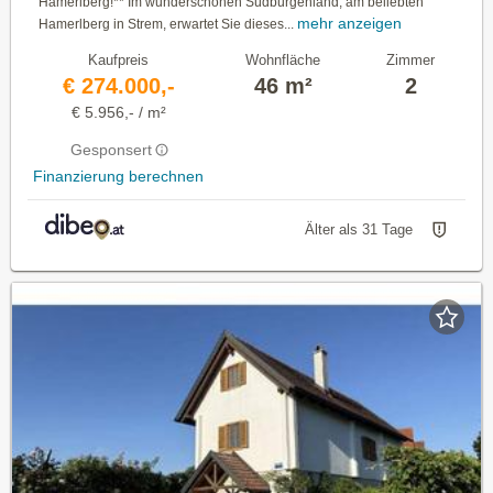
Hamerlberg!** Im wunderschönen Südburgenland, am beliebten
mehr anzeigen
Hamerlberg in Strem, erwartet Sie dieses...
Kaufpreis
Wohnfläche
Zimmer
€ 274.000,-
46 m²
2
€ 5.956,- / m²
Gesponsert
Finanzierung berechnen
Älter als 31 Tage