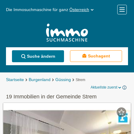
Die Immosuchmaschine für ganz
Österreich
Mobile
Menü
Suchagent
Suche ändern
Startseite
Burgenland
Güssing
Strem
Aktuellste zuerst
19 Immobilien in der Gemeinde Strem