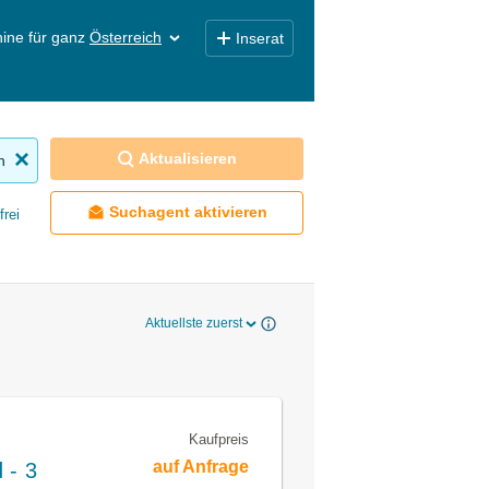
ine für ganz
Österreich
Inserat
Aktualisieren
n
Suchagent aktivieren
frei
Aktuellste zuerst
Kaufpreis
auf Anfrage
 - 3