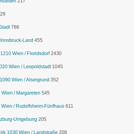
mstetten
217
29
Stadt
786
 Innsbruck-Land
455
1210 Wien / Floridsdorf
2430
020 Wien / Leopoldstadt
1045
1090 Wien / Alsergrund
352
 Wien / Margareten
545
 Wien / Rudolfsheim-Fünfhaus
611
lzburg-Umgebung
205
rk 1030 Wien / Landstraße
208