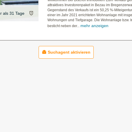
Willkommen bei Bischof Immobilien! Zum Verkauf gel
attraktives Investorenpaket in Bezau im Bregenzerwa
Gegenstand des Verkaufs ist ein 50,25 %-Miteigentu
er als 31 Tage
einer im Jahr 2021 errichteten Wohnanlage mit insg
Wohnungen und Tiefgarage. Die Wohnanlage bzw. I
mehr anzeigen
besticht neben der...
Suchagent aktivieren