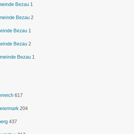
emeinde Bezau
1
emeinde Bezau
2
meinde Bezau
1
meinde Bezau
2
emeinde Bezau
1
rreich
617
eiermark
204
berg
437