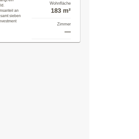
angt ein
Wohnfläche
ld.
183 m²
msanteil an
esamt sieben
nvestment
Zimmer
—