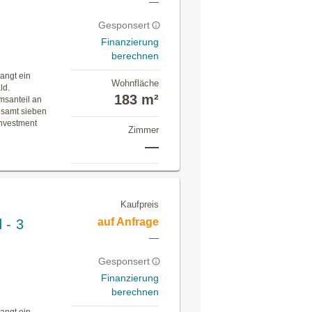
—
Gesponsert
Finanzierung
berechnen
angt ein
Wohnfläche
ld.
183 m²
msanteil an
esamt sieben
nvestment
Zimmer
—
Kaufpreis
auf Anfrage
 - 3
—
Gesponsert
Finanzierung
berechnen