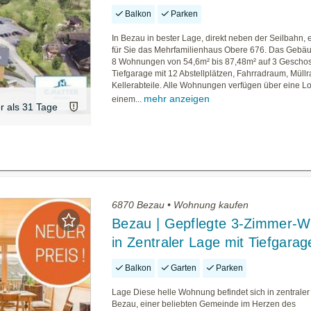
Balkon
Parken
In Bezau in bester Lage, direkt neben der Seilbahn, e
für Sie das Mehrfamilienhaus Obere 676. Das Gebäu
8 Wohnungen von 54,6m² bis 87,48m² auf 3 Geschos
Tiefgarage mit 12 Abstellplätzen, Fahrradraum, Mül
Kellerabteile. Alle Wohnungen verfügen über eine L
mehr anzeigen
einem...
er als 31 Tage
6870 Bezau • Wohnung kaufen
Bezau | Gepflegte 3-Zimmer-
in Zentraler Lage mit Tiefgarag
Balkon
Garten
Parken
Lage Diese helle Wohnung befindet sich in zentrale
Bezau, einer beliebten Gemeinde im Herzen des