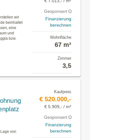
€ 7.013,- / m²
Gesponsert
rstellen wir
Finanzierung
de beinhaltet
berechnen
sen, eine
lraum und
Wohnfläche
oggia bzw.
67 m²
Zimmer
3,5
Kaufpreis
€ 520.000,-
Wohnung
€ 5.909,- / m²
enplatz
Gesponsert
Finanzierung
berechnen
r Lage von