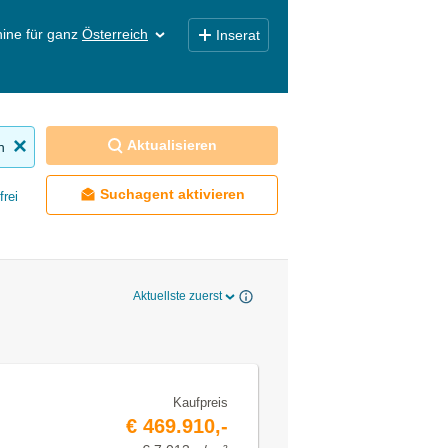
ine für ganz
Österreich
Inserat
Aktualisieren
n
Suchagent aktivieren
frei
Aktuellste zuerst
Kaufpreis
€ 469.910,-