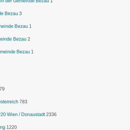
 in der Gemeinde Bezau
1
de Bezau
3
emeinde Bezau
1
meinde Bezau
2
emeinde Bezau
1
79
sterreich
783
1220 Wien / Donaustadt
2336
ing
1220