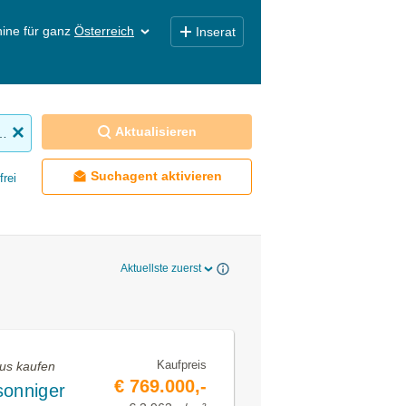
ine für ganz
Österreich
Inserat
Aktualisieren
nhaus zu kaufen
Suchagent aktivieren
frei
Aktuellste zuerst
Kaufpreis
us kaufen
€ 769.000,-
sonniger