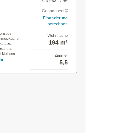
€ 3.963,- / m²
Gesponsert
Finanzierung
berechnen
onstige
Wohnfläche
mmer/Küche
194 m²
plätze:
eschoss
t kleinem
Zimmer
hr
5,5