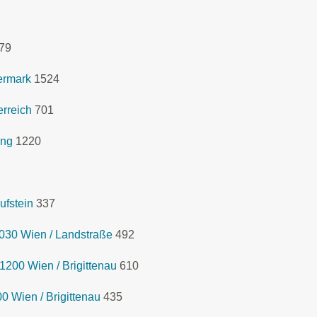
79
ermark
1524
rreich
701
ing
1220
ufstein
337
030 Wien / Landstraße
492
1200 Wien / Brigittenau
610
 Wien / Brigittenau
435