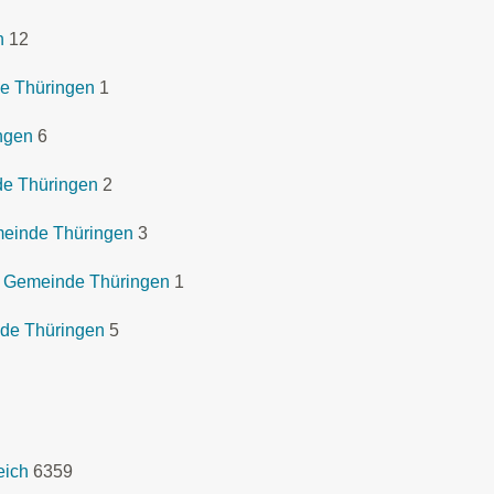
n
12
e Thüringen
1
ngen
6
de Thüringen
2
meinde Thüringen
3
r Gemeinde Thüringen
1
nde Thüringen
5
eich
6359