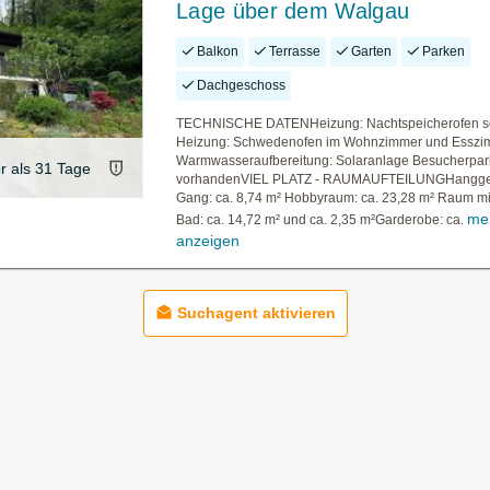
Lage über dem Walgau
Balkon
Terrasse
Garten
Parken
Dachgeschoss
TECHNISCHE DATENHeizung: Nachtspeicherofen s
Heizung: Schwedenofen im Wohnzimmer und Esszi
Warmwasseraufbereitung: Solaranlage Besucherpark
er als 31 Tage
vorhandenVIEL PLATZ - RAUMAUFTEILUNGHangg
Gang: ca. 8,74 m² Hobbyraum: ca. 23,28 m² Raum mi
me
Bad: ca. 14,72 m² und ca. 2,35 m²Garderobe: ca.
anzeigen
Suchagent aktivieren