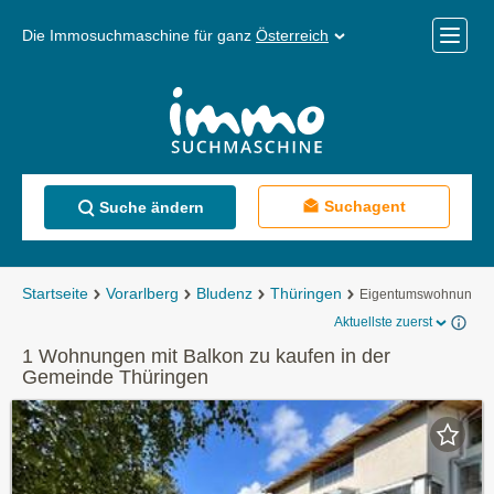
Die Immosuchmaschine für ganz
Österreich
Mobile
Menü
Suchagent
Suche ändern
Startseite
Vorarlberg
Bludenz
Thüringen
Eigentumswohnunge
Aktuellste zuerst
1 Wohnungen mit Balkon zu kaufen in der
Gemeinde Thüringen