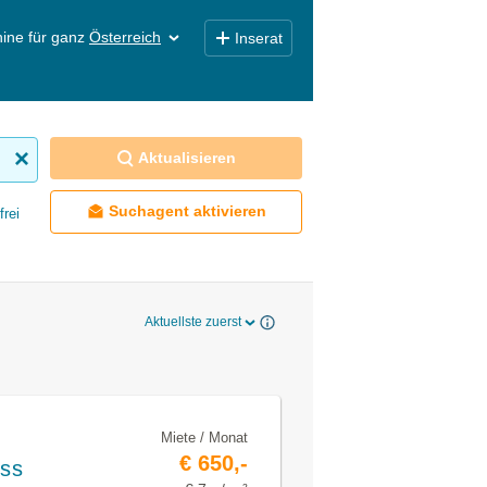
ine für ganz
Österreich
Inserat
Aktualisieren
Suchagent aktivieren
frei
Aktuellste zuerst
Miete / Monat
€ 650,-
ss