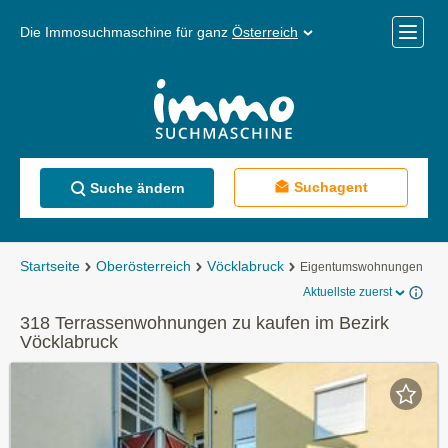
Die Immosuchmaschine für ganz
Österreich
Mobile
Menü
Suchagent
Suche ändern
Startseite
Oberösterreich
Vöcklabruck
Eigentumswohnungen
Aktuellste zuerst
318 Terrassenwohnungen zu kaufen im Bezirk
Vöcklabruck