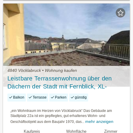
4840 Vöcklabruck • Wohnung kaufen
Leistbare Terrassenwohnung über den
Dächern der Stadt mit Fernblick, XL-
Loggia, XL -Terrasse, Aufzug, TG-Platz &
Balkon
Terrasse
Parken
günstig
barrierefrei in 1A Lage Stadtplatz /
Vöcklabruck
„ein Wohntraum im Herzen von Vöcklabruck“ Das Gebäude am
Stadtplatz 22a ist ein gepflegtes, gut erhaltenes Wohn- und
mehr anzeigen
Geschäftsobjekt aus dem Baujahr 1970, das...
Kaufpreis
Wohnfläche
Zimmer