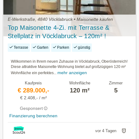
E-Werkstraße, 4840 Vöcklabruck • Maisonette kaufen
Top Maisonette 4-Zi. mit Terrasse &
Stellplatz in Vöcklabruck – 120m² !
(Dürnau)
Terrasse
Garten
Parken
günstig
Willkommen in Ihrem neuen Zuhause in Vöcklabruck, Oberösterreich!
Diese attraktive Maisonette-Wohnung bietet auf großzügigen 120 m²
mehr anzeigen
Wohnfläche ein perfektes...
Kaufpreis
Wohnfläche
Zimmer
€ 289.000,-
120 m²
5
€ 2.408,- / m²
Gesponsert
Finanzierung berechnen
vor 4 Tagen