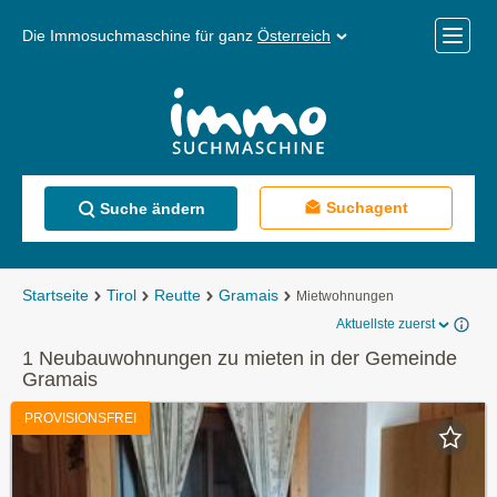
Die Immosuchmaschine für ganz
Österreich
Mobile
Menü
Suchagent
Suche ändern
Startseite
Tirol
Reutte
Gramais
Mietwohnungen
Aktuellste zuerst
1 Neubauwohnungen zu mieten in der Gemeinde
Gramais
PROVISIONSFREI