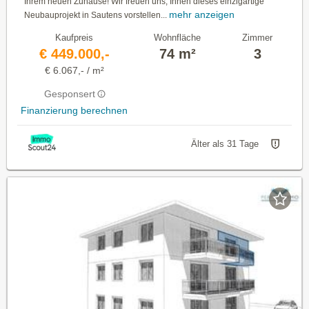
Ihrem neuen Zuhause! Wir freuen uns, Ihnen dieses einzigartige
mehr anzeigen
Neubauprojekt in Sautens vorstellen...
Kaufpreis
Wohnfläche
Zimmer
€ 449.000,-
74 m²
3
€ 6.067,- / m²
Gesponsert
Finanzierung berechnen
Älter als 31 Tage