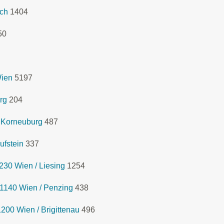
ich
1404
50
Wien
5197
rg
204
 Korneuburg
487
ufstein
337
230 Wien / Liesing
1254
 1140 Wien / Penzing
438
00 Wien / Brigittenau
496