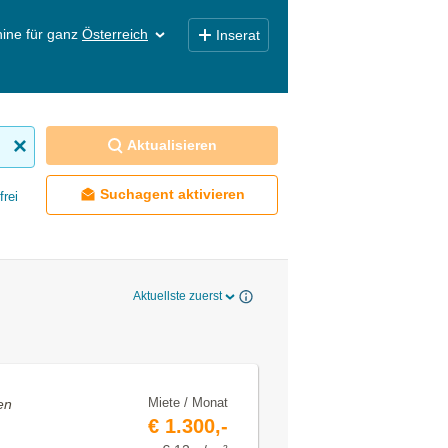
ine für ganz
Österreich
Inserat
Aktualisieren
Suchagent aktivieren
frei
Aktuellste zuerst
Miete / Monat
en
€ 1.300,-