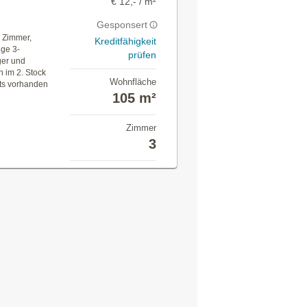
€ 12,- / m²
Gesponsert
 Zimmer,
Kreditfähigkeit
ige 3-
prüfen
ger und
h im 2. Stock
Wohnfläche
its vorhanden
105 m²
Zimmer
3