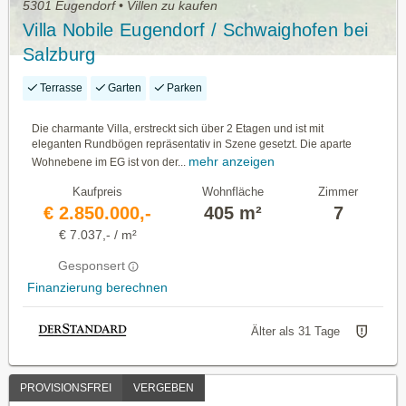
5301 Eugendorf • Villen zu kaufen
Villa Nobile Eugendorf / Schwaighofen bei
Salzburg
Terrasse
Garten
Parken
Die charmante Villa, erstreckt sich über 2 Etagen und ist mit
eleganten Rundbögen repräsentativ in Szene gesetzt. Die aparte
mehr anzeigen
Wohnebene im EG ist von der...
Kaufpreis
Wohnfläche
Zimmer
€ 2.850.000,-
405 m²
7
€ 7.037,- / m²
Gesponsert
Finanzierung berechnen
Älter als 31 Tage
PROVISIONSFREI
VERGEBEN