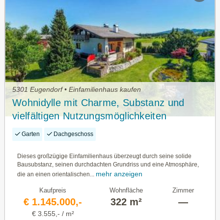
5301 Eugendorf • Einfamilienhaus kaufen
Wohnidylle mit Charme, Substanz und
vielfältigen Nutzungsmöglichkeiten
Garten
Dachgeschoss
Dieses großzügige Einfamilienhaus überzeugt durch seine solide
Bausubstanz, seinen durchdachten Grundriss und eine Atmosphäre,
mehr anzeigen
die an einen orientalischen...
Kaufpreis
Wohnfläche
Zimmer
€ 1.145.000,-
322 m²
—
€ 3.555,- / m²