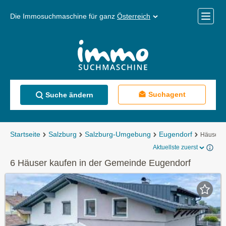
Die Immosuchmaschine für ganz
Österreich
Mobile
Menü
Suchagent
Suche ändern
Startseite
Salzburg
Salzburg-Umgebung
Eugendorf
Häuser k
Aktuellste zuerst
6 Häuser kaufen in der Gemeinde Eugendorf