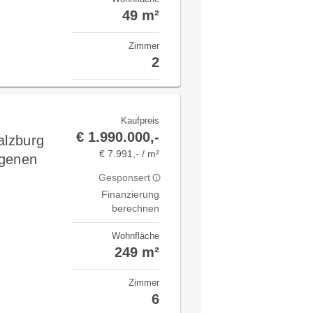
49 m²
Zimmer
2
Kaufpreis
€ 1.990.000,-
alzburg
€ 7.991,- / m²
igenen
Gesponsert
Finanzierung
berechnen
Wohnfläche
249 m²
Zimmer
6