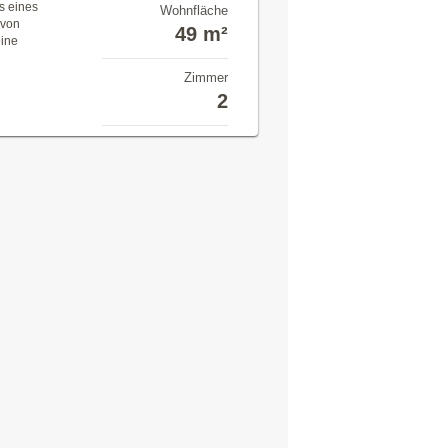
s eines
Wohnfläche
 von
49 m²
eine
n
Zimmer
2