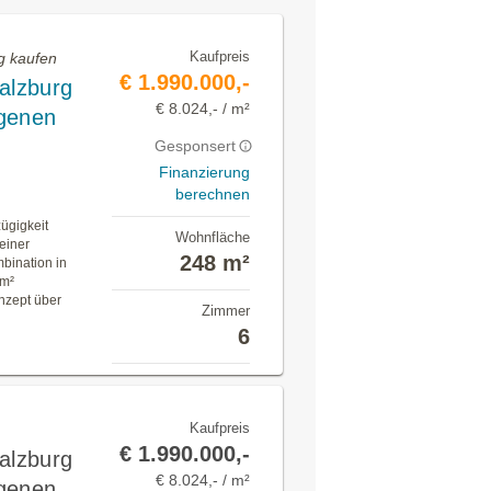
Kaufpreis
g kaufen
€ 1.990.000,-
alzburg
€ 8.024,- / m²
igenen
Gesponsert
Finanzierung
berechnen
ügigkeit
Wohnfläche
einer
248 m²
bination in
 m²
nzept über
Zimmer
6
Kaufpreis
€ 1.990.000,-
alzburg
€ 8.024,- / m²
igenen