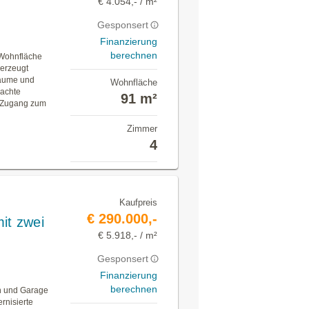
€ 4.054,- / m²
Gesponsert
Finanzierung
berechnen
 Wohnfläche
berzeugt
räume und
Wohnfläche
dachte
91 m²
t Zugang zum
Zimmer
4
Kaufpreis
€ 290.000,-
it zwei
€ 5.918,- / m²
Gesponsert
Finanzierung
berechnen
n und Garage
rnisierte