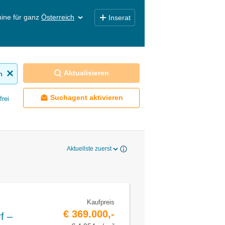
ine für ganz
Österreich
Inserat
Aktualisieren
n
Suchagent aktivieren
frei
Aktuellste zuerst
Kaufpreis
€ 369.000,-
f –