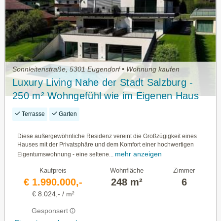
Sonnleitenstraße, 5301 Eugendorf • Wohnung kaufen
Luxury Living Nahe der Stadt Salzburg -
250 m² Wohngefühl wie im Eigenen Haus
mit Resort-Charakter
Terrasse
Garten
Diese außergewöhnliche Residenz vereint die Großzügigkeit eines
Hauses mit der Privatsphäre und dem Komfort einer hochwertigen
mehr anzeigen
Eigentumswohnung - eine seltene...
Kaufpreis
Wohnfläche
Zimmer
€ 1.990.000,-
248 m²
6
€ 8.024,- / m²
Gesponsert