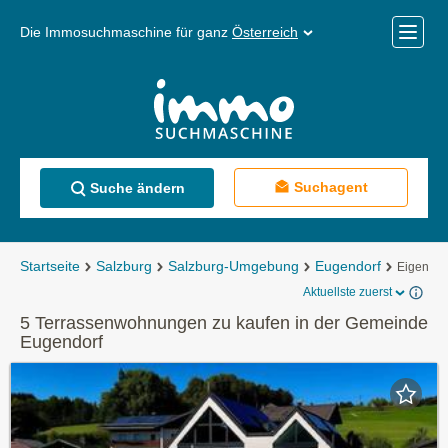
Die Immosuchmaschine für ganz
Österreich
Mobile
Menü
Suchagent
Suche ändern
Startseite
Salzburg
Salzburg-Umgebung
Eugendorf
Eigentu
Aktuellste zuerst
5 Terrassenwohnungen zu kaufen in der Gemeinde
Eugendorf