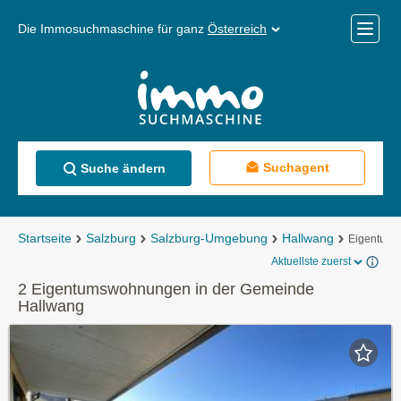
Die Immosuchmaschine für ganz
Österreich
Mobile
Menü
Suchagent
Suche ändern
Startseite
Salzburg
Salzburg-Umgebung
Hallwang
Eigentum
Aktuellste zuerst
2 Eigentumswohnungen in der Gemeinde
Hallwang