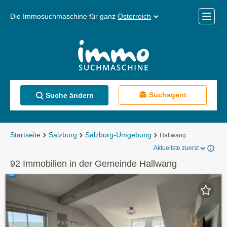
Die Immosuchmaschine für ganz
Österreich
Mobile
Menü
Suchagent
Suche ändern
Startseite
Salzburg
Salzburg-Umgebung
Hallwang
Aktuellste zuerst
92 Immobilien in der Gemeinde Hallwang