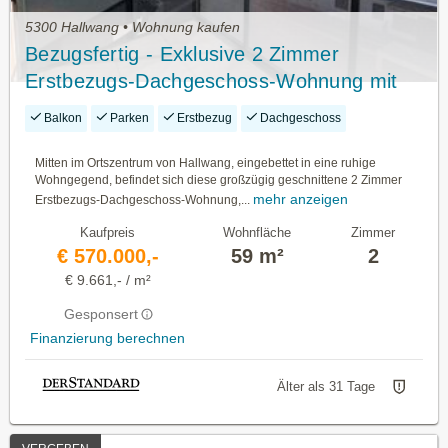
5300 Hallwang • Wohnung kaufen
Bezugsfertig - Exklusive 2 Zimmer
Erstbezugs-Dachgeschoss-Wohnung mit
Balkon in Panoramalage im Ortszentrum
Balkon
Parken
Erstbezug
Dachgeschoss
Hallwang!
Mitten im Ortszentrum von Hallwang, eingebettet in eine ruhige
Wohngegend, befindet sich diese großzügig geschnittene 2 Zimmer
mehr anzeigen
Erstbezugs-Dachgeschoss-Wohnung,...
Kaufpreis
Wohnfläche
Zimmer
€ 570.000,-
59 m²
2
€ 9.661,- / m²
Gesponsert
Finanzierung berechnen
Älter als 31 Tage