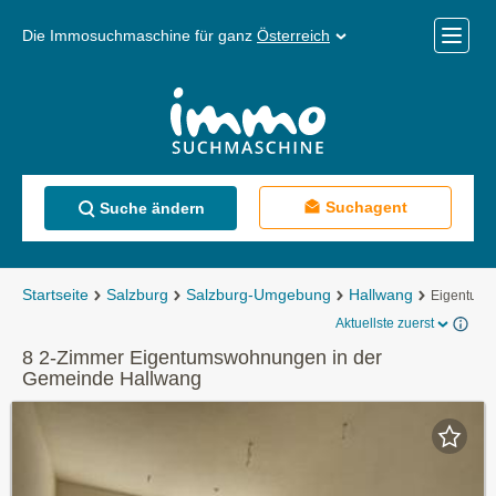
Die Immosuchmaschine für ganz
Österreich
Mobile
Menü
Suchagent
Suche ändern
Startseite
Salzburg
Salzburg-Umgebung
Hallwang
Eigentum
Aktuellste zuerst
8 2-Zimmer Eigentumswohnungen in der
Gemeinde Hallwang