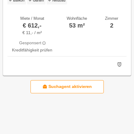
Balkon
Garten
Neubau
Miete / Monat
Wohnfläche
Zimmer
€ 612,-
53 m²
2
€ 11,- / m²
Gesponsert
Kreditfähigkeit prüfen
Suchagent aktivieren