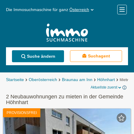
Die Immosuchmaschine für ganz
Österreich
Mobile
Menü
Suchagent
Suche ändern
Startseite
Oberösterreich
Braunau am Inn
Höhnhart
Mietwoh
Aktuellste zuerst
2 Neubauwohnungen zu mieten in der Gemeinde
Höhnhart
PROVISIONSFREI