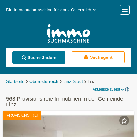
Die Immosuchmaschine für ganz
Österreich
Mobile
Menü
Suchagent
Suche ändern
Startseite
Oberösterreich
Linz-Stadt
Linz
Aktuellste zuerst
568 Provisionsfreie Immobilien in der Gemeinde
Linz
PROVISIONSFREI