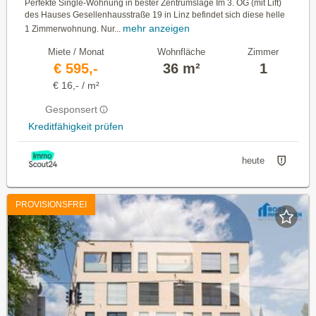
Perfekte Single-Wohnung in bester Zentrumslage Im 3. OG (mit Lift)
des Hauses Gesellenhausstraße 19 in Linz befindet sich diese helle
mehr anzeigen
1 Zimmerwohnung. Nur...
Miete / Monat
Wohnfläche
Zimmer
€ 595,-
36 m²
1
€ 16,- / m²
Gesponsert
Kreditfähigkeit prüfen
heute
PROVISIONSFREI