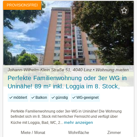
PROVISIONSFREI
Johann-Wilhelm-Klein Straße 51, 4040 Linz • Wohnung mieten
Perfekte Familienwohnung oder 3er WG in
Uninähe! 89 m² inkl. Loggia im 8. Stock,
teilmöbliert, Parkplätze beim Haus!
möbliert
Balkon
günstig
WG-geeignet
Perfekte Familienwohnung oder 3er-WG in Uninähe! Die Wohnung
befindet sich im 8. Stock mit herrlicher Fernsicht und verfügt über
mehr anzeigen
Küche mit Loggia, Bad, WC, 2...
Miete / Monat
Wohnfläche
Zimmer