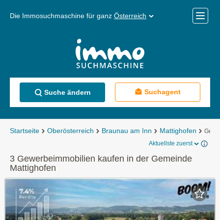
Die Immosuchmaschine für ganz
Österreich
Mobile
Menü
Suchagent
Suche ändern
Startseite
Oberösterreich
Braunau am Inn
Mattighofen
Gewer
Aktuellste zuerst
3 Gewerbeimmobilien kaufen in der Gemeinde
Mattighofen