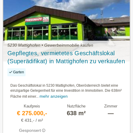
5230 Mattighofen • Gewerbeimmobilie kaufen
Gepflegtes, vermietetes Geschäftslokal
(Superädifikat) in Mattighofen zu verkaufen
(Rendite 7,75%)
Garten
Das Geschäftslokal in 5230 Mattighofen, Oberösterreich bietet eine
einzigartige Gelegenheit für eine Investition in Immobilien. Die 638m²
mehr anzeigen
Fläche mit einer...
Kaufpreis
Nutzfläche
Zimmer
€ 275.000,-
638 m²
—
€ 431,- / m²
Gesponsert