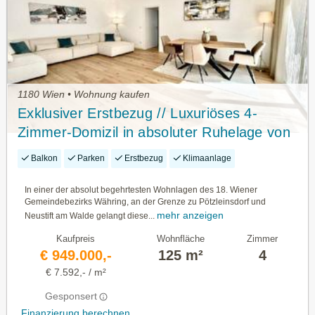
1180 Wien • Wohnung kaufen
Exklusiver Erstbezug // Luxuriöses 4-
Zimmer-Domizil in absoluter Ruhelage von
1180 Wien (inkl. MIELE-Küche, Tiefgarage,
Balkon
Parken
Erstbezug
Klimaanlage
Pool & Sauna)
In einer der absolut begehrtesten Wohnlagen des 18. Wiener
Gemeindebezirks Währing, an der Grenze zu Pötzleinsdorf und
mehr anzeigen
Neustift am Walde gelangt diese...
Kaufpreis
Wohnfläche
Zimmer
€ 949.000,-
125 m²
4
€ 7.592,- / m²
Gesponsert
Finanzierung berechnen