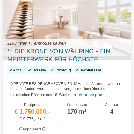
1180 Wien • Penthouse kaufen
** DIE KRONE VON WÄHRING - EIN
MEISTERWERK FÜR HÖCHSTE
ANSPRÜCHE - HERZLICH WILLKOMMEN
Altbau
Terrasse
Erstbezug
Dachterrasse
**
A PRIVATE RESIDENCE ABOVE VIENNAManche Adressen werden
bekannt.Andere werden niemals vergessen.Hoch über den
mehr anzeigen
historischen Dächern des 18. Wiener...
Kaufpreis
Wohnfläche
Zimmer
€ 1.750.000,-
179 m²
4
€ 9.776,- / m²
Gesponsert