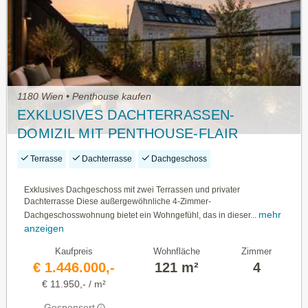
1180 Wien • Penthouse kaufen
EXKLUSIVES DACHTERRASSEN-
DOMIZIL MIT PENTHOUSE-FLAIR
Terrasse
Dachterrasse
Dachgeschoss
Exklusives Dachgeschoss mit zwei Terrassen und privater
Dachterrasse Diese außergewöhnliche 4-Zimmer-
mehr
Dachgeschosswohnung bietet ein Wohngefühl, das in dieser...
anzeigen
Kaufpreis
Wohnfläche
Zimmer
€ 1.446.000,-
121 m²
4
€ 11.950,- / m²
Gesponsert