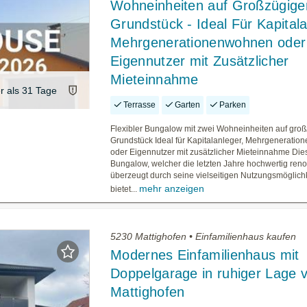
Wohneinheiten auf Großzügig
Grundstück - Ideal Für Kapitala
Mehrgenerationenwohnen oder
Eigennutzer mit Zusätzlicher
Mieteinnahme
er als 31 Tage
Terrasse
Garten
Parken
Flexibler Bungalow mit zwei Wohneinheiten auf gro
Grundstück Ideal für Kapitalanleger, Mehrgenerati
oder Eigennutzer mit zusätzlicher Mieteinnahme Die
Bungalow, welcher die letzten Jahre hochwertig reno
überzeugt durch seine vielseitigen Nutzungsmöglich
mehr anzeigen
bietet...
5230 Mattighofen • Einfamilienhaus kaufen
Modernes Einfamilienhaus mit
Doppelgarage in ruhiger Lage 
Mattighofen