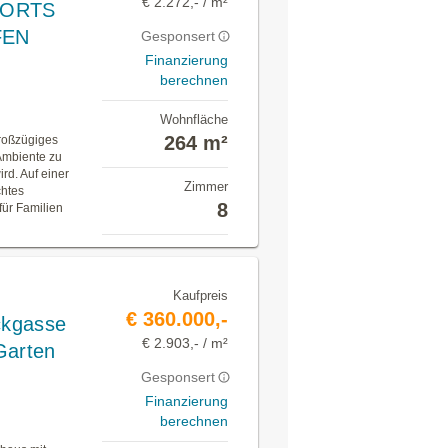
€ 2.272,- / m²
PORTS
FEN
Gesponsert
Finanzierung
berechnen
Wohnfläche
264 m²
roßzügiges
 Ambiente zu
rd. Auf einer
Zimmer
chtes
8
ür Familien
Kaufpreis
€ 360.000,-
ckgasse
€ 2.903,- / m²
Garten
Gesponsert
Finanzierung
berechnen