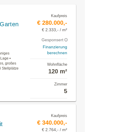
Kaufpreis
€ 280.000,-
 Garten
€ 2.333,- / m²
Gesponsert
Finanzierung
berechnen
nniges
 Lage •
es, großes
Wohnfläche
 Stellplätze
120 m²
Zimmer
5
Kaufpreis
€ 340.000,-
t
€ 2.764,- / m²