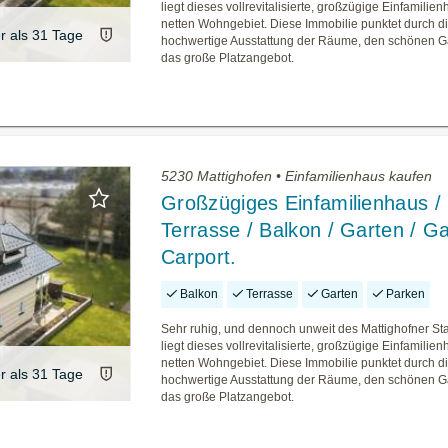
liegt dieses vollrevitalisierte, großzügige Einfamilie
netten Wohngebiet. Diese Immobilie punktet durch d
er als 31 Tage
hochwertige Ausstattung der Räume, den schönen G
das große Platzangebot.
5230 Mattighofen • Einfamilienhaus kaufen
Großzügiges Einfamilienhaus /
Terrasse / Balkon / Garten / G
Carport.
Balkon
Terrasse
Garten
Parken
Sehr ruhig, und dennoch unweit des Mattighofner St
liegt dieses vollrevitalisierte, großzügige Einfamilie
netten Wohngebiet. Diese Immobilie punktet durch d
er als 31 Tage
hochwertige Ausstattung der Räume, den schönen G
das große Platzangebot.