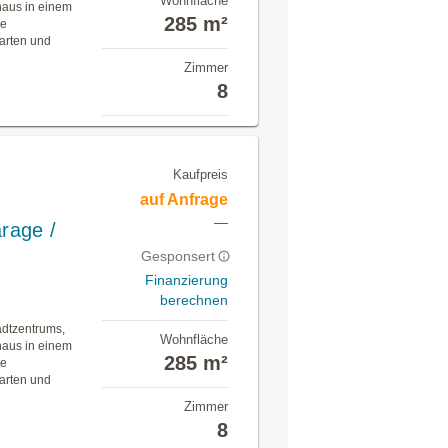
Wohnfläche
nhaus in einem
285 m²
ie
arten und
Zimmer
8
Kaufpreis
auf Anfrage
—
arage /
Gesponsert
Finanzierung
berechnen
adtzentrums,
Wohnfläche
nhaus in einem
285 m²
ie
arten und
Zimmer
8