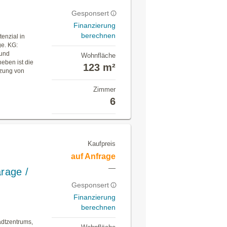
Gesponsert
Finanzierung
berechnen
enzial in
e. KG:
 und
Wohnfläche
eben ist die
123 m²
tzung von
Zimmer
6
Kaufpreis
auf Anfrage
—
arage /
Gesponsert
Finanzierung
berechnen
adtzentrums,