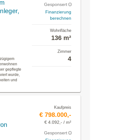
em
Gesponsert
nleger,
Finanzierung
berechnen
Wohnfläche
136 m²
Zimmer
4
ßzügigem
onenwohnen
ser gepflegte
viert wurde,
keiten und
Kaufpreis
€ 798.000,-
€ 4.092,- / m²
von
Gesponsert