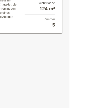
nhaus mit
Wohnfläche
arakter, viel
124 m²
 Ihrem neuen
e eines
roßzügigen
Zimmer
5