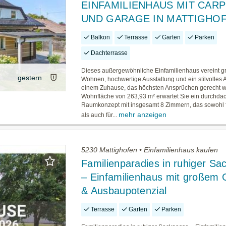
EINFAMILIENHAUS MIT CAR
UND GARAGE IN MATTIGHO
Balkon
Terrasse
Garten
Parken
Dachterrasse
Dieses außergewöhnliche Einfamilienhaus vereint g
gestern
Wohnen, hochwertige Ausstattung und ein stilvolles
einem Zuhause, das höchsten Ansprüchen gerecht wi
Wohnfläche von 263,93 m² erwartet Sie ein durchda
Raumkonzept mit insgesamt 8 Zimmern, das sowohl f
mehr anzeigen
als auch für...
5230 Mattighofen • Einfamilienhaus kaufen
Familienparadies in ruhiger Sa
– Einfamilienhaus mit großem 
& Ausbaupotenzial
Terrasse
Garten
Parken