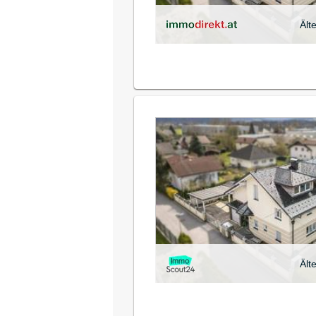
Ält
Ält