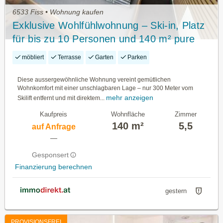
6533 Fiss • Wohnung kaufen
Exklusive Wohlfühlwohnung – Ski-in, Platz
für bis zu 10 Personen und 140 m² pure
Renditechance in Fiss
möbliert
Terrasse
Garten
Parken
Diese aussergewöhnliche Wohnung vereint gemütlichen
Wohnkomfort mit einer unschlagbaren Lage – nur 300 Meter vom
mehr anzeigen
Skilift entfernt und mit direktem...
Kaufpreis
Wohnfläche
Zimmer
140 m²
5,5
auf Anfrage
—
Gesponsert
Finanzierung berechnen
gestern
PROVISIONSFREI