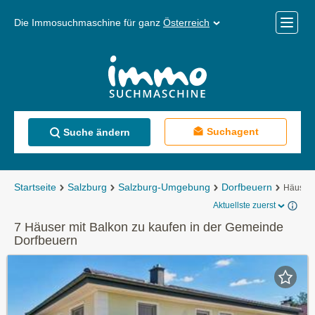
Die Immosuchmaschine für ganz
Österreich
Mobile
Menü
Suchagent
Suche ändern
Startseite
Salzburg
Salzburg-Umgebung
Dorfbeuern
Häuser 
Aktuellste zuerst
7 Häuser mit Balkon zu kaufen in der Gemeinde
Dorfbeuern